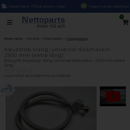
Beställ före kl. 17.00 så skickar vi idag*
Trygg E-handel certifierad
0
»
»
Reservdelar - vitvaror
Diskmaskin
Inloppsslang
Aquastop-slang, universal diskmaskin -
2500 mm (extra lång)
Betyg för
Aquastop-slang, universal diskmaskin - 2500 mm (extra
lång)
Log ind for at bedømme produktet