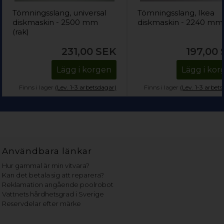
Tömningsslang, universal
Tömningsslang, Ikea
diskmaskin - 2500 mm
diskmaskin - 2240 mm
(rak)
231,00
SEK
197,00
Lägg i korgen
Lägg i ko
Finns i lager
(Lev. 1-3 arbetsdagar)
Finns i lager
(Lev. 1-3 arbet
Användbara länkar
Hur gammal är min vitvara?
Kan det betala sig att reparera?
Reklamation angående poolrobot
Vattnets hårdhetsgrad i Sverige
Reservdelar efter märke