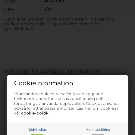
Längd
2500 mm
Data
3/4"
Detta är en universal produkt som passar till många olika
märken och modeller. Se produktinformation för
specifikationer.
Populära relaterade produkter
Cookieinformation
Vi använder cookies. Vissa för grundläggande
funktioner, andra för statistisk användning och
förbättring av användarupplevelsen. Cookies används
också för att anpassa annonser. Läs mer om cookies i
vår
cookie-politik
.
Nödvändiga
Marknadsföring