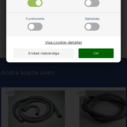
Avkalkningsanordning,
universal diskmaskin
Funktionella
Statistiska
475,00
SEK
Lägg i korgen
Visa cookie-detaljer
Finns i lager
(Lev. 1-3 arbetsdagar)
Andra köpte även