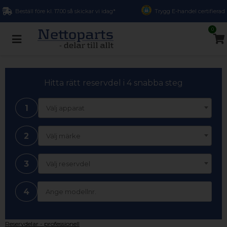
Beställ före kl. 17.00 så skickar vi idag*
Trygg E-handel certifierad
0
Hitta rätt reservdel i 4 snabba steg
1
Välj apparat
2
Välj märke
3
Välj reservdel
4
Reservdelar - professionell