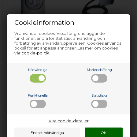
Cookieinformation
Industri torktumlare /
Vi använder cookies. Vissa för grundläggande
torkskåp
Industridammsugare
funktioner, andra för statistisk användning och
förbättring av användarupplevelsen. Cookies används
också för att anpassa annonser. Läs mer om cookies i
vår
cookie-politik
.
Nödvändiga
Marknadsföring
Funktionella
Statistiska
Industrikylskåp
Industritvättmaskin
Visa cookie-detaljer