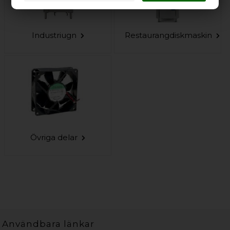
Industriugn
Restaurangdiskmaskin
Övriga delar
Användbara länkar