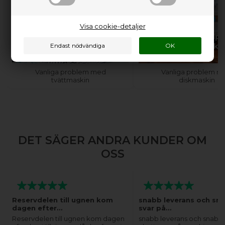
Visa cookie-detaljer
Behöver du hjälp med
Behöver du hjälp
din tvättmaskin?
din diskmaski
Vanliga problem med
Vanliga problem m
tvättmaskin
diskmaskin
DET SÄGER ANDRA KUNDER OM
OSS
Reservdelen till ugnen kom
snabb leverans och sn
dagen efter…
svar på…
Reservdelen till ugnen kom dagen
snabb leverans och snabba