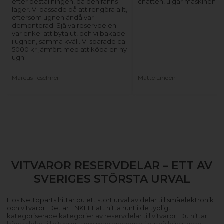
efter beställningen, då den fanns i
chatten, u går maskinen ig
lager. Vi passade på att rengöra allt,
eftersom ugnen ändå var
demonterad. Själva reservdelen
var enkel att byta ut, och vi bakade
i ugnen, samma kväll. Vi sparade ca
5000 kr jämfört med att köpa en ny
ugn.
Marcus Teschner
Matte Lindén
VITVAROR RESERVDELAR – ETT AV
SVERIGES STÖRSTA URVAL
Hos Nettoparts hittar du ett stort urval av delar till småelektronik
och vitvaror. Det är ENKELT att hitta runt i de tydligt
kategoriserade kategorier av reservdelar till vitvaror. Du hittar