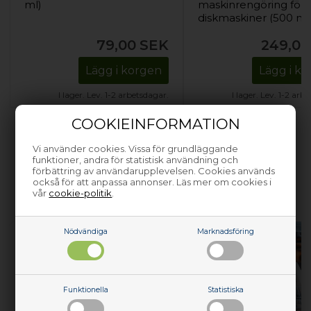
ml)
maskinrengöring för
diskmaskiner (500 ml
79,00
SEK
249,00
Lägg i korgen
Lägg i k
I lager. Lev. 1-2 arbetsdagar.
I lager. Lev. 1-2 arb
COOKIEINFORMATION
Vi använder cookies. Vissa för grundläggande
funktioner, andra för statistisk användning och
förbättring av användarupplevelsen. Cookies används
HJÄLP MED ATT REPARERA DINA
också för att anpassa annonser. Läs mer om cookies i
vår
cookie-politik
.
VITVAROR
Nödvändiga
Marknadsföring
Funktionella
Statistiska