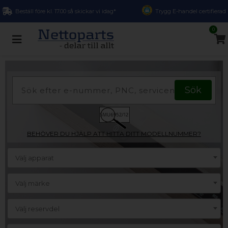
Beställ före kl. 17.00 så skickar vi idag*
Trygg E-handel certifierad
0
BEHÖVER DU HJÄLP ATT HITTA DITT MODELLNUMMER?
Välj apparat
Välj märke
Välj reservdel