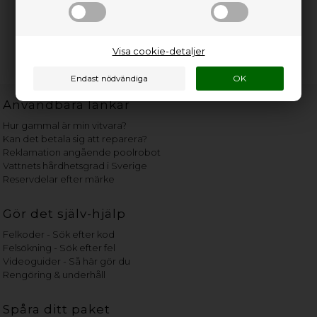
Visa cookie-detaljer
Användbara länkar
Hur gammal är min vitvara?
Kan det betala sig att reparera?
Reklamation angående poolrobot
Vattnets hårdhetsgrad i Sverige
Reservdelar efter märke
Gör det själv-hjälp
Felkoder - Sök efter kod
Felsökning - Sök efter fel
Videoguider - Så här gör du
Rengöring & underhåll
Spåra ditt paket