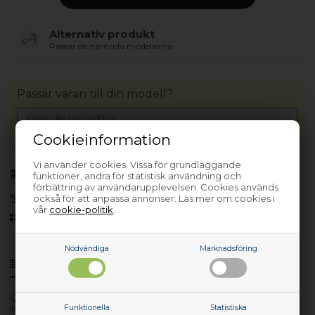
Alternativ produkt
Passar de nämnda modellerna.
Passar varan till din modell?
Cookieinformation
Vi använder cookies. Vissa för grundläggande
Förhandsbeställa
funktioner, andra för statistisk användning och
(Lev. 3-5 arbetsdagar.
Läs mer
)
förbättring av användarupplevelsen. Cookies används
också för att anpassa annonser. Läs mer om cookies i
30 dagars returrätt
vår
cookie-politik
.
Sedan 2006
Nödvändiga
Marknadsföring
Produktinfo
Frågor om varan?
QB510W
Funktionella
Statistiska
911234251