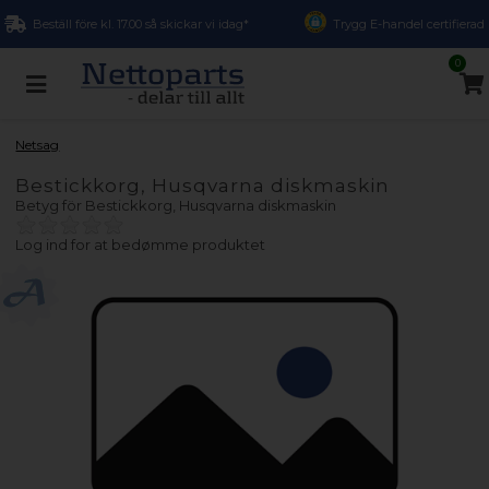
Beställ före kl. 17.00 så skickar vi idag*
Trygg E-handel certifierad
0
Netsag
Bestickkorg, Husqvarna diskmaskin
Betyg för
Bestickkorg, Husqvarna diskmaskin
Log ind for at bedømme produktet