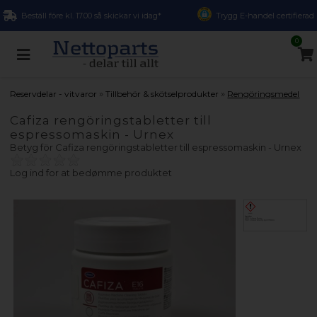
Beställ före kl. 17.00 så skickar vi idag*
Trygg E-handel certifierad
0
»
»
Reservdelar - vitvaror
Tillbehör & skötselprodukter
Rengöringsmedel
Cafiza rengöringstabletter till
espressomaskin - Urnex
Betyg för
Cafiza rengöringstabletter till espressomaskin - Urnex
Log ind for at bedømme produktet