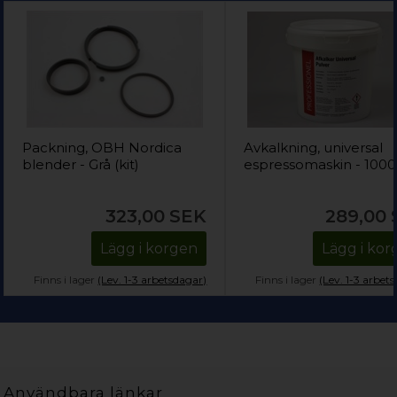
Packning, OBH Nordica
Avkalkning, universal
blender - Grå (kit)
espressomaskin - 1000
323,00
SEK
289,00
Lägg i korgen
Lägg i ko
Finns i lager
(Lev. 1-3 arbetsdagar)
Finns i lager
(Lev. 1-3 arbet
Användbara länkar