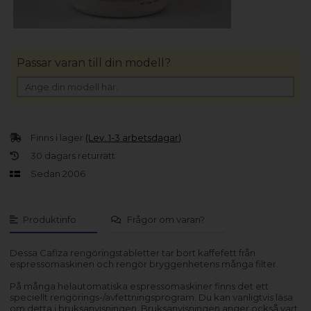
Passar varan till din modell?
Finns i lager
(Lev. 1-3 arbetsdagar)
30 dagars returrätt
Sedan 2006
Produktinfo
Frågor om varan?
Dessa Cafiza rengöringstabletter tar bort kaffefett från
espressomaskinen och rengör bryggenhetens många filter.
På många helautomatiska espressomaskiner finns det ett
speciellt rengörings-/avfettningsprogram. Du kan vanligtvis läsa
om detta i bruksanvisningen. Bruksanvisningen anger också vart