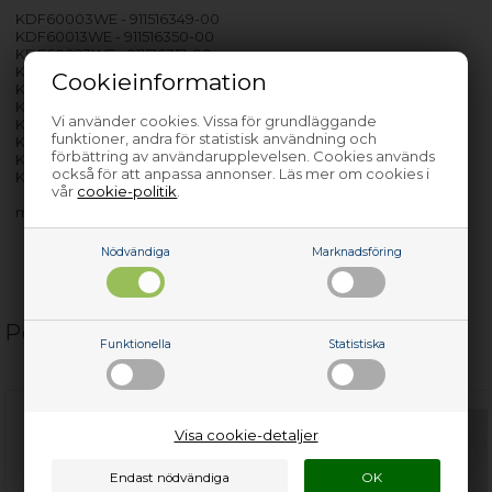
KDF60003WE - 911516349-00
KDF60013WE - 911516350-00
KDF60023WE - 911516351-00
KDI60020XA - 911526294-00
Cookieinformation
KDI61020XA - 911526293-00
KDI62020XA - 911526364-00
Vi använder cookies. Vissa för grundläggande
KDT10052FK - 911435322-00
funktioner, andra för statistisk användning och
KDU60020XA - 911526296-00
förbättring av användarupplevelsen. Cookies används
KDU61020XA - 911526295-00
också för att anpassa annonser. Läs mer om cookies i
KDV10030FA - 911075027-01
vår
cookie-politik
.
med flera…
Nödvändiga
Marknadsföring
Populära relaterade produkter
Funktionella
Statistiska
Visa cookie-detaljer