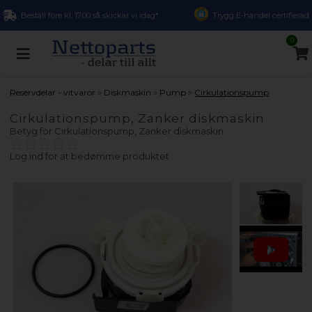
Beställ före kl. 17.00 så skickar vi idag*
Trygg E-handel certifierad
0
»
»
»
Reservdelar - vitvaror
Diskmaskin
Pump
Cirkulationspump
Cirkulationspump, Zanker diskmaskin
Betyg för
Cirkulationspump, Zanker diskmaskin
Log ind for at bedømme produktet