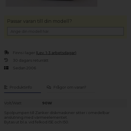
Passar varan till din modell?
Finns i lager
(Lev. 1-3 arbetsdagar)
30 dagars returrätt
Sedan 2006
Produktinfo
Frågor om varan?
Volt/Watt
90W
Spolpumpen till Zanker diskmaskiner sitter i omedelbar
anslutning med värmeelementet.
Bytas ut bl.a. vid felkod I5E och I50.