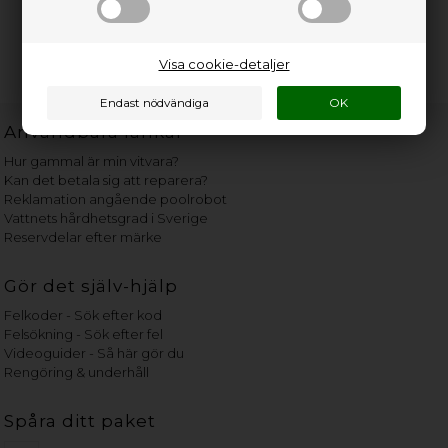
Visa cookie-detaljer
Användbara länkar
Hur gammal är min vitvara?
Kan det betala sig att reparera?
Reklamation angående poolrobot
Vattnets hårdhetsgrad i Sverige
Reservdelar efter märke
Gör det själv-hjälp
Felkoder - Sök efter kod
Felsökning - Sök efter fel
Videoguider - Så här gör du
Rengöring & underhåll
Spåra ditt paket