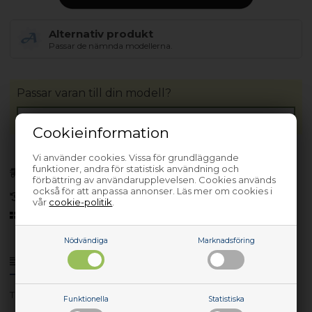
Alternativ produkt
Passar de nämnda modellerna.
Passar varan till din modell?
Cookieinformation
Vi använder cookies. Vissa för grundläggande
Förhandsbeställa
funktioner, andra för statistisk användning och
(Lev. 3-5 arbetsdagar.
Läs mer
)
förbättring av användarupplevelsen. Cookies används
också för att anpassa annonser. Läs mer om cookies i
30 dagars returrätt
vår
cookie-politik
.
Sedan 2006
Nödvändiga
Marknadsföring
Produktinfo
Frågor om varan?
TF1280E - 91490620202
Funktionella
Statistiska