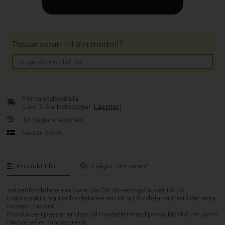
Passar varan till din modell?
Förhandsbeställa
(Lev. 3-5 arbetsdagar.
Läs mer
)
30 dagars returrätt
Sedan 2006
Produktinfo
Frågor om varan?
Vattenfördelaren är övre del för doseringsfacket i AEG
tvättmaskin. Vattenfördelaren ser till att fördela vattnet i de rätta
rumen i facket.
Produkten passar endast till modeller med produkt/PNC-nr. som
räknas efter bindestreck.