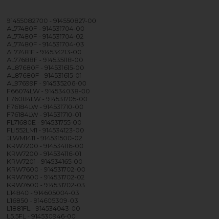
91455082700 - 914550827-00
AL77480F - 914531704-00
AL77480F - 914531704-02
AL77480F - 914531704-03
AL77481F - 914534213-00
AL77688F - 914535118-00
AL87680F - 914531615-00
AL87680F - 914531615-01
AL97699F - 914535206-00
F66074LW - 914534038-00
F76084LW - 914531705-00
F76184LW - 914531710-00
F76184LW - 914531710-01
FL71680E - 914531755-00
FLI552LM1 - 914534123-00
JLWM1411 - 914531500-02
KRW7200 - 914534116-00
KRW7200 - 914534116-01
KRW7201 - 914534165-00
KRW7600 - 914531702-00
KRW7600 - 914531702-02
KRW7600 - 914531702-03
L14840 - 914605004-03
L16850 - 914605309-03
L1881FL - 914534043-00
L5.5FL - 914530946-00