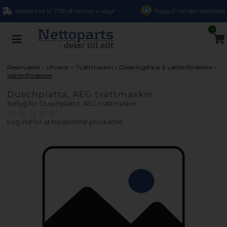
Beställ före kl. 17.00 så skickar vi idag*
Trygg E-handel certifierad
0
»
»
»
Reservdelar - vitvaror
Tvättmaskin
Doseringsfack & vattenfördelare
Vattenfördelare
Duschplatta, AEG tvättmaskin
Betyg för
Duschplatta, AEG tvättmaskin
Log ind for at bedømme produktet