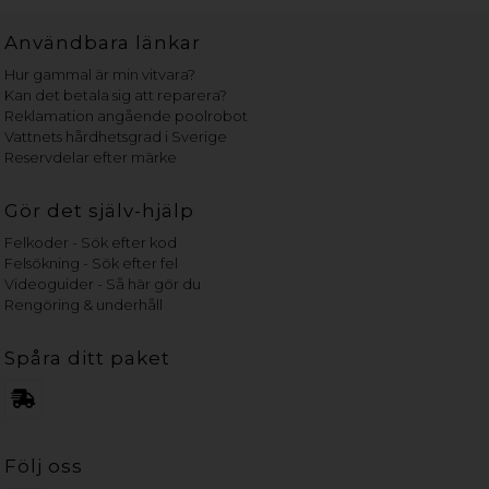
Användbara länkar
Hur gammal är min vitvara?
Kan det betala sig att reparera?
Reklamation angående poolrobot
Vattnets hårdhetsgrad i Sverige
Reservdelar efter märke
Gör det själv-hjälp
Felkoder - Sök efter kod
Felsökning - Sök efter fel
Videoguider - Så här gör du
Rengöring & underhåll
Spåra ditt paket
Följ oss