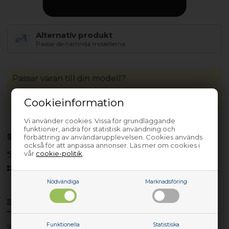
Alternativ produkt
Passar de nämnda modellerna.
Passar varan till din modell?
Cookieinformation
Vi använder cookies. Vissa för grundläggande
funktioner, andra för statistisk användning och
Förhandsbeställa
förbättring av användarupplevelsen. Cookies används
(Lev. 3-5 arbetsdagar.
Läs mer
)
också för att anpassa annonser. Läs mer om cookies i
vår
cookie-politik
.
30 dagars returrätt
Sedan 2006
Nödvändiga
Marknadsföring
Produktinfo
Frågor om varan?
Funktionella
Statistiska
94964052400