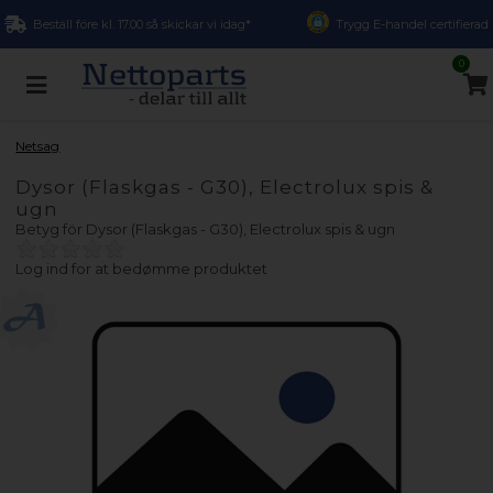
Beställ före kl. 17.00 så skickar vi idag*
Trygg E-handel certifierad
0
Netsag
Dysor (Flaskgas - G30), Electrolux spis &
ugn
Betyg för
Dysor (Flaskgas - G30), Electrolux spis & ugn
Log ind for at bedømme produktet