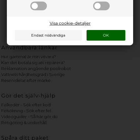
Visa cookie-detaljer
Användbara länkar
Hur gammal är min vitvara?
Kan det betala sig att reparera?
Reklamation angående poolrobot
Vattnets hårdhetsgrad i Sverige
Reservdelar efter märke
Gör det själv-hjälp
Felkoder - Sök efter kod
Felsökning - Sök efter fel
Videoguider - Så här gör du
Rengöring & underhåll
Spåra ditt paket