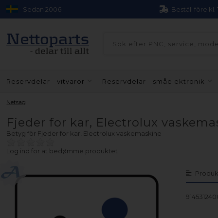
Sedan 2006
Beställ före kl.
Reservdelar - vitvaror
Reservdelar - småelektronik
Netsag
Fjeder for kar, Electrolux vaskem
Betyg för
Fjeder for kar, Electrolux vaskemaskine
Log ind for at bedømme produktet
Produk
914531240