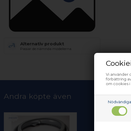
Alternativ produkt
Passar de nämnda modellerna.
Cookie
Vi använder c
förbättring 
om cookies i
Andra köpte även
Nödvändig