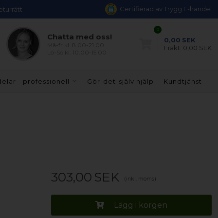
Certifierad av Trygg E-handel
eturrätt
0
Chatta med oss!
0,00
SEK
Må-fr kl. 8.00-21.00
Frakt:
0,00 SEK
Lö-Sö kl. 10.00-15.00
elar - professionell
Gör-det-själv hjälp
Kundtjänst
303,00
SEK
(inkl. moms)
Lägg i korgen