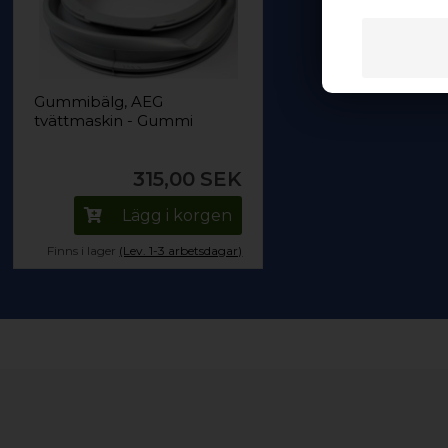
Gummibälg, AEG
tvättmaskin - Gummi
315,00
SEK
Lägg i korgen
Finns i lager
(Lev. 1-3 arbetsdagar)