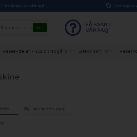
 17.00 så skickar vi idag*
30 dagars r
FÅ SVAR I
VÅR FAQ
Reservdelar - hus & trädgård
Dator och TV
Reservd
askine
tinfo
Frågor om varan?
02