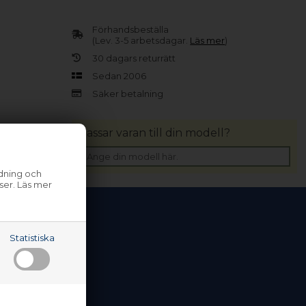
Förhandsbeställa
(Lev. 3-5 arbetsdagar.
Läs mer
)
30 dagars returrätt
Sedan 2006
Säker betalning
Passar varan till din modell?
ndning och
ser. Läs mer
Statistiska