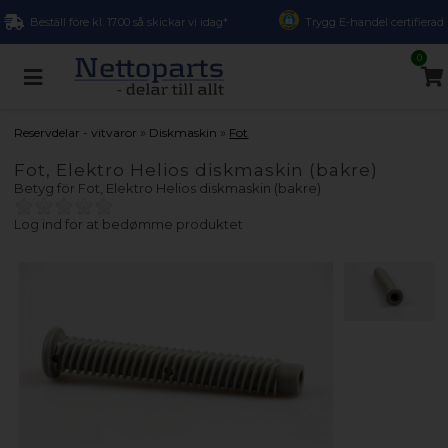
Beställ före kl. 17.00 så skickar vi idag*
Trygg E-handel certifierad
0
»
»
Reservdelar - vitvaror
Diskmaskin
Fot
Fot, Elektro Helios diskmaskin (bakre)
Betyg för
Fot, Elektro Helios diskmaskin (bakre)
Log ind for at bedømme produktet