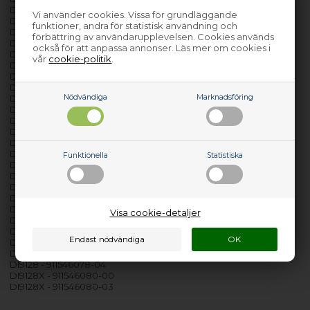
DI8509 - 911549086-01
Vi använder cookies. Vissa för grundläggande
DI8517 - 911549058-00
funktioner, andra för statistisk användning och
DI8517 - 911549058-01
förbättring av användarupplevelsen. Cookies används
DI8517X - 911549061-00
också för att anpassa annonser. Läs mer om cookies i
DI8517X - 911549061-01
vår
cookie-politik
.
DI8518 - 911549072-00
DI8518 - 911549072-01
DI8518 - 911549072-02
Nödvändiga
Marknadsföring
DI8518 - 911549072-03
DI8518 - 911549072-04
DI8518X - 911549076-00
DI8518X - 911549076-01
DI8518X - 911549076-02
DI8518X - 911549076-03
Funktionella
Statistiska
DI8518X - 911549076-04
DI8519 - 911546124-00
DI8519 - 911546124-01
DI8519 - 911546149-00
DI9127 - 911546034-00
Visa cookie-detaljer
DI9127X - 911546036-00
DI9128 - 911546078-00
DI9128 - 911546078-02
DI9128 - 911546078-03
DI9128 - 911546078-04
DI9128X - 911546080-00
DI9128X - 911546080-03