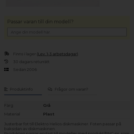
Passar varan till din modell?
Finns i lager
(Lev. 1-3 arbetsdagar)
30 dagars returrätt
Sedan 2006
Produktinfo
Frågor om varan?
Färg
Grå
Material
Plast
Justerbar fot till Elektro Helios diskmaskiner. Foten passar på
baksidan av diskmaskinen.
Produkten passar endast till modeller med produkt/PNC-nr. som