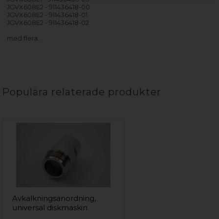
JGVX608E2 - 911436418-00
JGVX608E2 - 911436418-01
JGVX608E2 - 911436418-02
med flera…
Populära relaterade produkter
Avkalkningsanordning,
universal diskmaskin