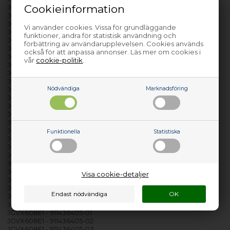
Cookieinformation
JGVN60528 - 911536352-00
JGVN60528 - 911536352-01
JGVN60528 - 911536352-02
Vi använder cookies. Vissa för grundläggande
JGVN60528 - 911536352-03
funktioner, andra för statistisk användning och
JGVN60528 - 911536352-04
förbättring av användarupplevelsen. Cookies används
JGVN60528 - 911536352-05
också för att anpassa annonser. Läs mer om cookies i
JGVN606E1 - 911535258-00
vår
cookie-politik
.
JGVN606E1 - 911535258-02
JGVN606E1 - 911535258-03
JGVN606E1 - 911535258-04
Nödvändiga
Marknadsföring
JGVN606F1 - 911535259-00
JGVN606F1 - 911535259-02
JGVN606F1 - 911535259-03
JGVN606F1 - 911535259-04
JGVX60528 - 911436359-02
JGVX60529 - 911436380-01
Funktionella
Statistiska
JGVX605E1 - 911435327-01
JGVX605E1 - 911435327-02
JGVX605E1 - 911435327-04
JGVX605E1 - 911435327-05
JGVX605E1 - 911435327-06
Visa cookie-detaljer
JGVX608D1 - 911434642-01
JGVX608D1 - 911434642-02
JGVX608D1 - 911434642-03
JGVX608D1 - 911434642-04
JGVX608E1 - 911436405-01
JGVX608E1 - 911436405-02
JGVX608E1 - 911436405-03