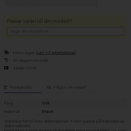
Passar varan till din modell?
Finns i lager
(Lev. 1-3 arbetsdagar)
30 dagars returrätt
Sedan 2006
Produktinfo
Frågor om varan?
Färg
Grå
Material
Plast
Justerbar fot till Juno diskmaskiner. Foten passar på baksidan av
diskmaskinen.
Produkten passar endast till modeller med produkt/PNC-nr. som