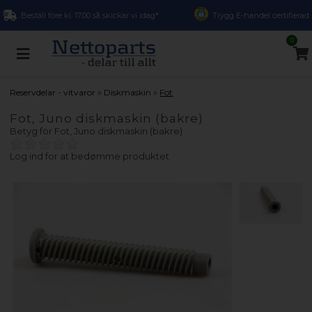
Beställ före kl. 17.00 så skickar vi idag*
Trygg E-handel certifierad
0
»
»
Reservdelar - vitvaror
Diskmaskin
Fot
Fot, Juno diskmaskin (bakre)
Betyg för
Fot, Juno diskmaskin (bakre)
Log ind for at bedømme produktet