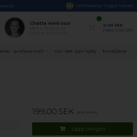
Certifierad av Trygg E-handel
eturrätt
0
Chatta med oss!
0,00
SEK
Må-fr kl. 8.00-21.00
Frakt:
0,00 SEK
Lö-Sö kl. 10.00-15.00
elar - professionell
Gör-det-själv hjälp
Kundtjänst
199,00
SEK
(inkl. moms)
Lägg i korgen