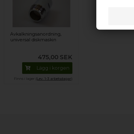
Avkalkningsanordning,
universal diskmaskin
475,00
SEK
Lägg i korgen
Finns i lager
(Lev. 1-3 arbetsdagar)