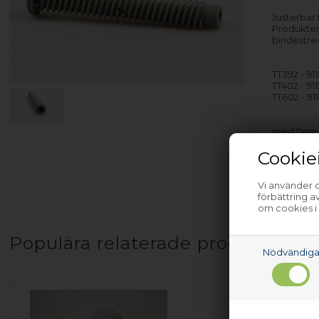
Justerbar 
Produkten
bindestre
TT392 - 91
TT402 - 91
TT602 - 91
med flera
Cookie
Vi använder c
förbättring 
om cookies i
Populära relaterade produkter
Nödvändig