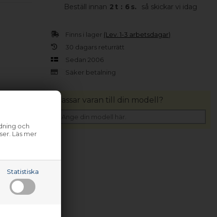
Beställ innan
2
t
:
6
s.
så skickar vi idag
Finns i lager
(Lev. 1-3 arbetsdagar)
30 dagars returrätt
Sedan 2006
Säker betalning
Passar varan till din modell?
ndning och
ser. Läs mer
Statistiska