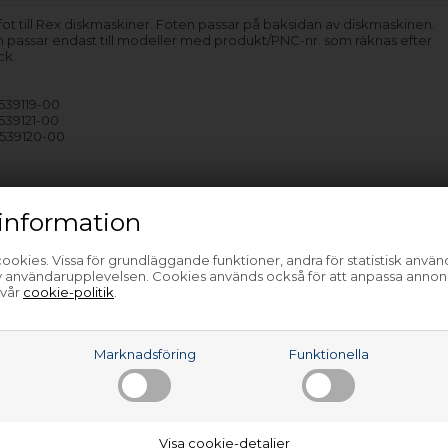
fot till Rex diskmaskiner. Foten passar på baksidan av diskmaskinen.
 passar endast till modeller med produkt/PNC-nr. som räknas efter
ck.
1539119-00
1539121-00
1539120-00
…
information
ookies. Vissa för grundläggande funktioner, andra för statistisk anvä
av användarupplevelsen. Cookies används också för att anpassa annon
 vår
cookie-politik
.
a
Marknadsföring
Funktionella
Visa cookie-detaljer