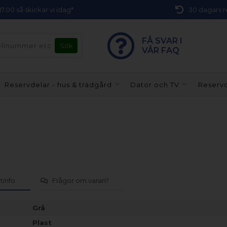
 17.00 så skickar vi idag*
30 dagars r
FÅ SVAR I
VÅR FAQ
Reservdelar - hus & trädgård
Dator och TV
Reservd
tinfo
Frågor om varan?
Grå
Plast