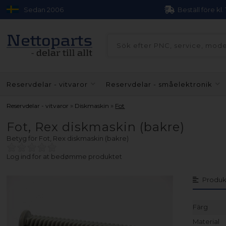
Sedan 2006
Beställ före kl.
Reservdelar - vitvaror
Reservdelar - småelektronik
»
»
Reservdelar - vitvaror
Diskmaskin
Fot
Fot, Rex diskmaskin (bakre)
Betyg för
Fot, Rex diskmaskin (bakre)
Log ind for at bedømme produktet
Produk
Färg
Material