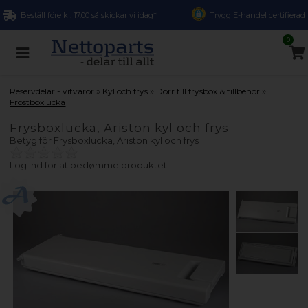
Beställ före kl. 17.00 så skickar vi idag*
Trygg E-handel certifierad
0
»
»
»
Reservdelar - vitvaror
Kyl och frys
Dörr till frysbox & tillbehör
Frostboxlucka
Frysboxlucka, Ariston kyl och frys
Betyg för
Frysboxlucka, Ariston kyl och frys
Log ind for at bedømme produktet