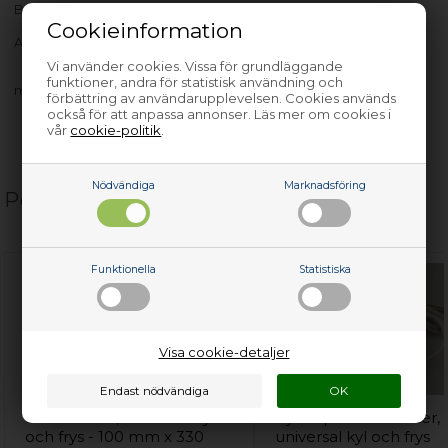
Bredd
520 mm
Cookieinformation
ATSZ1620AA - 759991548150
Vi använder cookies. Vissa för grundläggande
funktioner, andra för statistisk användning och
med flera…
förbättring av användarupplevelsen. Cookies används
också för att anpassa annonser. Läs mer om cookies i
vår
cookie-politik
.
Nödvändiga
Marknadsföring
Populära relaterade produkter
Funktionella
Statistiska
Visa cookie-detaljer
Flaskhållare, universal kyl
Kylskåpstermometer,
och frys - 100 mm x 330
universal kyl och frys