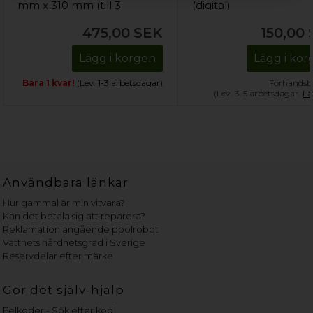
mm x 310 mm (till 3
(digital)
flaskor)
475,00
SEK
150,00
Lägg i korgen
Lägg i ko
Bara 1 kvar!
(Lev. 1-3 arbetsdagar)
Förhandsbe
(Lev. 3-5 arbetsdagar.
Lä
Användbara länkar
Hur gammal är min vitvara?
Kan det betala sig att reparera?
Reklamation angående poolrobot
Vattnets hårdhetsgrad i Sverige
Reservdelar efter märke
Gör det själv-hjälp
Felkoder - Sök efter kod