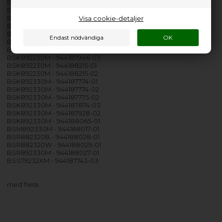
BSK882320M - 944187776-03
BSK882320M - 944187777-03
BSK882320M - 944187873-03
Visa cookie-detaljer
BSK892230B - 944188218-01
BSK892230M - 944187749-03
BSK892230M - 944187840-03
BSK892230M - 944187844-03
BSK892230M - 944187946-03
BSK892230M - 944188215-01
BSK892230M - 944188215-02
BSK892330M - 944187774-01
BSK892330M - 944187774-02
BSK892330M - 944187775-02
BSK892330M - 944187874-03
BSK892330M - 944187928-02
BSK892330M - 944188065-01
BSM892330M - 944188017-01
BSR882320B - 944188028-01
BSR882320W - 944188029-01
BSR892330M - 944188027-01
BSS79232XM - 944187743-03
med flera…