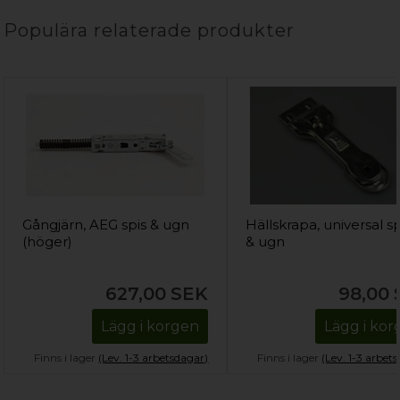
Populära relaterade produkter
Gångjärn, AEG spis & ugn
Hällskrapa, universal sp
(höger)
& ugn
627,00
SEK
98,00
Lägg i korgen
Lägg i ko
Finns i lager
(Lev. 1-3 arbetsdagar)
Finns i lager
(Lev. 1-3 arbet