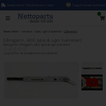
Beställ före kl. 17.00 så skickar vi idag*
Trygg E-handel certifierad
0
»
»
Reservdelar - vitvaror
Spis, ugn & spishäll
Gångjärn
Gångjärn, AEG spis & ugn (vänster)
Betyg för
Gångjärn, AEG spis & ugn (vänster)
Log ind for at bedømme produktet