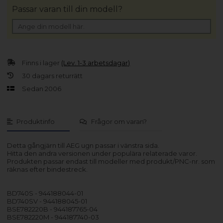
Passar varan till din modell?
Finns i lager
(Lev. 1-3 arbetsdagar)
30 dagars returrätt
Sedan 2006
Produktinfo
Frågor om varan?
Detta gångjärn till AEG ugn passar i vänstra sida.
Hitta den andra versionen under populära relaterade varor.
Produkten passar endast till modeller med produkt/PNC-nr. som
räknas efter bindestreck.
BD740S - 944188044-01
BD740SV - 944188045-01
BSE782220B - 944187765-04
BSE782220M - 944187740-03