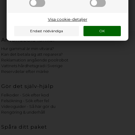
Visa cookie-detaljer
Användbara länkar
Hur gammal är min vitvara?
Kan det betala sig att reparera?
Reklamation angående poolrobot
Vattnets hårdhetsgrad i Sverige
Reservdelar efter märke
Gör det själv-hjälp
Felkoder - Sök efter kod
Felsökning - Sök efter fel
Videoguider - Så här gör du
Rengöring & underhåll
Spåra ditt paket