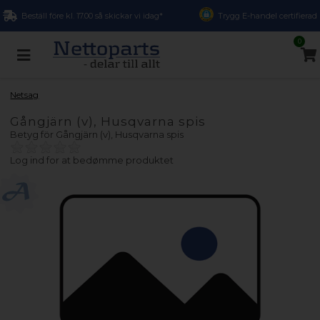
Beställ före kl. 17.00 så skickar vi idag*
Trygg E-handel certifierad
0
Netsag
Gångjärn (v), Husqvarna spis
Betyg för
Gångjärn (v), Husqvarna spis
Log ind for at bedømme produktet