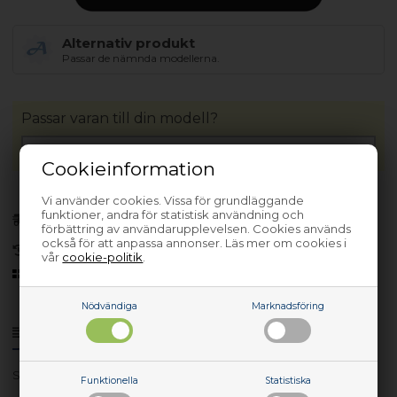
Alternativ produkt
Passar de nämnda modellerna.
Passar varan till din modell?
Cookieinformation
Vi använder cookies. Vissa för grundläggande
Förhandsbeställa
funktioner, andra för statistisk användning och
(Lev. 3-5 arbetsdagar.
Läs mer
)
förbättring av användarupplevelsen. Cookies används
också för att anpassa annonser. Läs mer om cookies i
30 dagars returrätt
vår
cookie-politik
.
Sedan 2006
Nödvändiga
Marknadsföring
Produktinfo
Frågor om varan?
SK7269 - 948563108
Funktionella
Statistiska