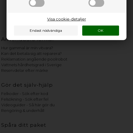
Visa cookie-detaljer
Användbara länkar
Hur gammal är min vitvara?
Kan det betala sig att reparera?
Reklamation angående poolrobot
Vattnets hårdhetsgrad i Sverige
Reservdelar efter märke
Gör det själv-hjälp
Felkoder - Sök efter kod
Felsökning - Sök efter fel
Videoguider - Så här gör du
Rengöring & underhåll
Spåra ditt paket