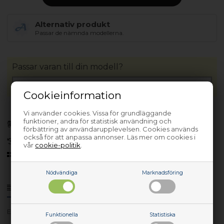
Alternativ produkt
Passar de nämnda modellerna.
Passar varan till din modell?
Cookieinformation
Vi använder cookies. Vissa för grundläggande
Förhandsbeställa
funktioner, andra för statistisk användning och
(Lev. 3-5 arbetsdagar.
Läs mer
)
förbättring av användarupplevelsen. Cookies används
också för att anpassa annonser. Läs mer om cookies i
30 dagars returrätt
vår
cookie-politik
.
Sedan 2006
Nödvändiga
Marknadsföring
Produktinfo
Frågor om varan?
EKC70751X - 947901001
Funktionella
Statistiska