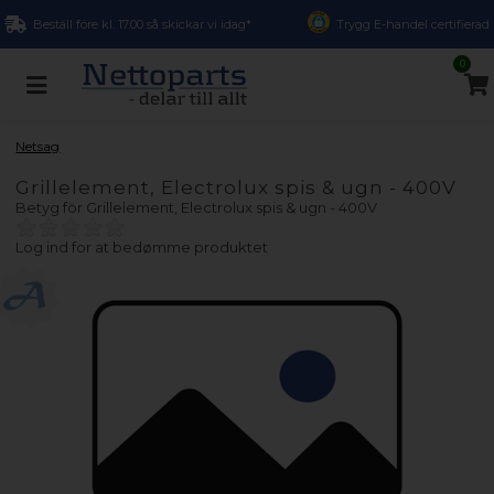
Beställ före kl. 17.00 så skickar vi idag*
Trygg E-handel certifierad
0
Netsag
Grillelement, Electrolux spis & ugn - 400V
Betyg för
Grillelement, Electrolux spis & ugn - 400V
Log ind for at bedømme produktet