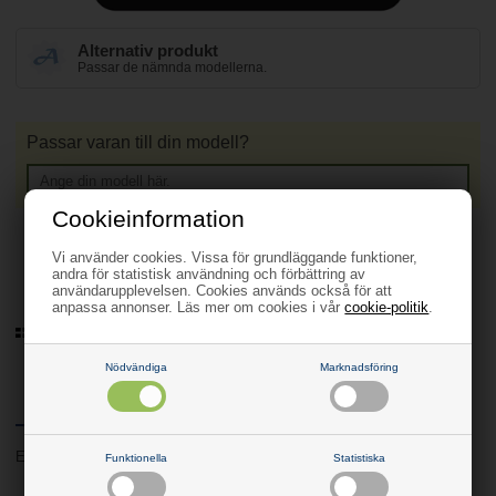
Alternativ produkt
Passar de nämnda modellerna.
Passar varan till din modell?
Cookieinformation
Vi använder cookies. Vissa för grundläggande funktioner,
Förhandsbeställa
andra för statistisk användning och förbättring av
(Lev. 3-5 arbetsdagar.
Läs mer
)
användarupplevelsen. Cookies används också för att
30 dagars returrätt
anpassa annonser. Läs mer om cookies i vår
cookie-politik
.
Sedan 2006
Nödvändiga
Marknadsföring
Produktinfo
Frågor om varan?
EKC70163 - 947901101
Funktionella
Statistiska