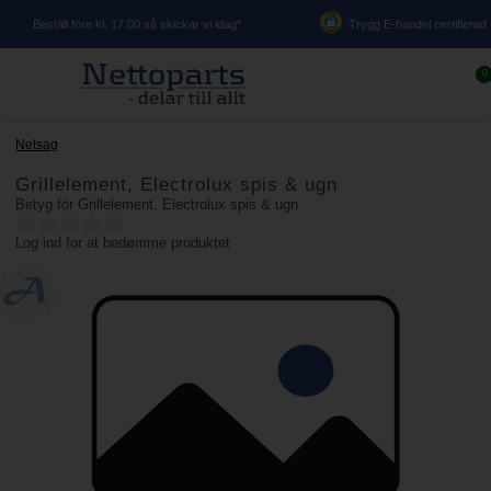
Beställ före kl. 17.00 så skickar vi idag*
Trygg E-handel certifierad
0
Netsag
Grillelement, Electrolux spis & ugn
Betyg för
Grillelement, Electrolux spis & ugn
Log ind for at bedømme produktet