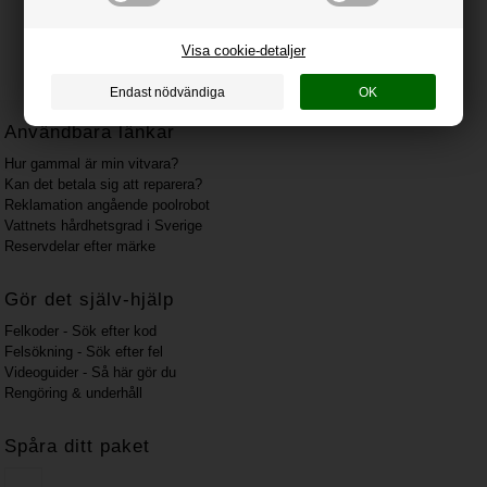
Visa cookie-detaljer
Användbara länkar
Hur gammal är min vitvara?
Kan det betala sig att reparera?
Reklamation angående poolrobot
Vattnets hårdhetsgrad i Sverige
Reservdelar efter märke
Gör det själv-hjälp
Felkoder - Sök efter kod
Felsökning - Sök efter fel
Videoguider - Så här gör du
Rengöring & underhåll
Spåra ditt paket