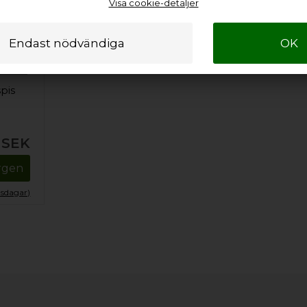
Visa cookie-detaljer
spis
SEK
orgen
tsdagar)