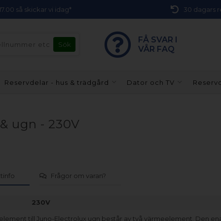
 17.00 så skickar vi idag*
30 dagars r
FÅ SVAR I
VÅR FAQ
Reservdelar - hus & trädgård
Dator och TV
Reservd
 & ugn - 230V
tinfo
Frågor om varan?
230V
lelement till Juno-Electrolux ugn består av två värmeelement. Den en