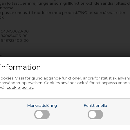
an (oftast den inre) fungerar som grillfunktion och den andra (oftast d
ervärme.
 passar endast till modeller med produkt/PNC-nr. som räknas efter
ck.
- 949499029-00
- 949494013-00
- 949723400-00
…
information
ookies. Vissa för grundläggande funktioner, andra för statistisk anvä
av användarupplevelsen. Cookies används också för att anpassa annon
 vår
cookie-politik
.
a
Marknadsföring
Funktionella