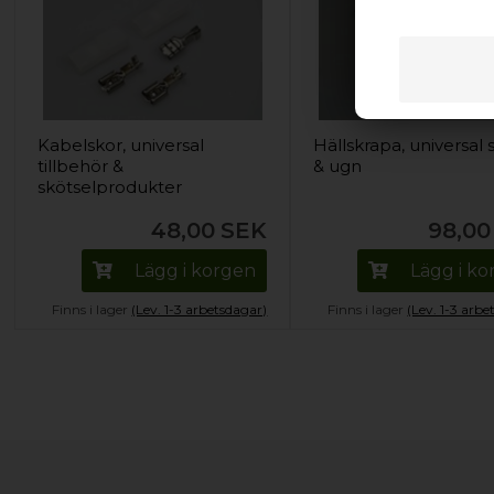
Kabelskor, universal
Hällskrapa, universal 
tillbehör &
& ugn
skötselprodukter
48,00
SEK
98,00
Lägg i korgen
Lägg i k
Finns i lager
(Lev. 1-3 arbetsdagar)
Finns i lager
(Lev. 1-3 arbe