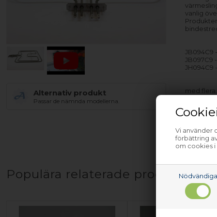
värmesling
vanlig öv
Produkten
bindestre
JB094C9 
JB097C9 
JH094C9 
med flera
Alternativ produkt
Passar de nämnda modellerna.
Cookie
Vi använder c
förbättring 
om cookies i
Populära relaterade produkter
Nödvändig