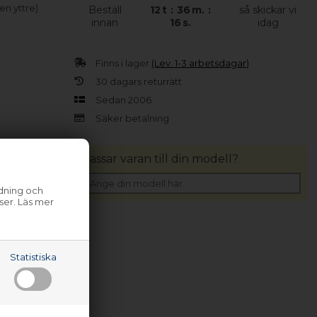
en yttre)
Beställ
12
t
:
36
m.
:
så skickar vi
innan
16
s.
idag
Finns i lager
(Lev. 1-3 arbetsdagar)
30 dagars returrätt
Sedan 2006
Säker betalning
Passar varan till din modell?
ndning och
ser. Läs mer
Statistiska