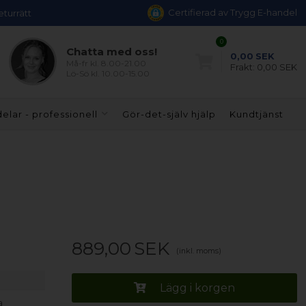
Certifierad av Trygg E-handel
eturrätt
0
Chatta med oss!
0,00
SEK
Må-fr kl. 8.00-21.00
Frakt:
0,00 SEK
Lö-Sö kl. 10.00-15.00
elar - professionell
Gör-det-själv hjälp
Kundtjänst
889,00
SEK
(inkl. moms)
Lägg i korgen
a