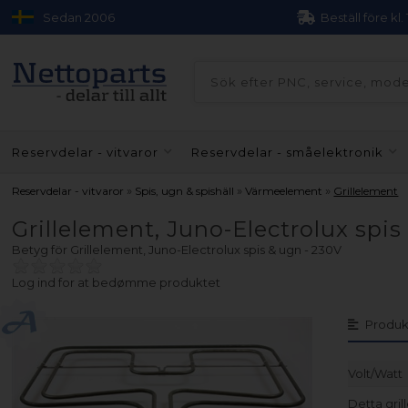
Sedan 2006
Beställ före kl.
Reservdelar - vitvaror
Reservdelar - småelektronik
»
»
»
Reservdelar - vitvaror
Spis, ugn & spishäll
Värmeelement
Grillelement
Grillelement, Juno-Electrolux spis
Betyg för
Grillelement, Juno-Electrolux spis & ugn - 230V
Log ind for at bedømme produktet
Produk
Volt/Watt
Detta gril