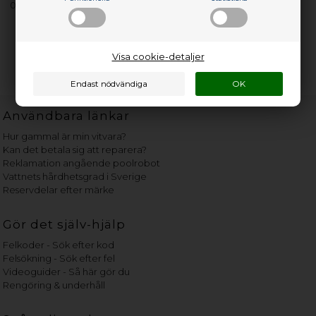
00
Visa cookie-detaljer
Användbara länkar
Hur gammal är min vitvara?
Kan det betala sig att reparera?
Reklamation angående poolrobot
Vattnets hårdhetsgrad i Sverige
Reservdelar efter märke
Gör det själv-hjälp
Felkoder - Sök efter kod
Felsökning - Sök efter fel
Videoguider - Så här gör du
Rengöring & underhåll