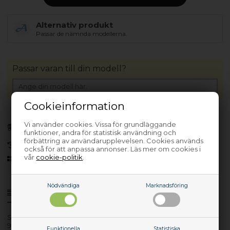
Alternativ produkt
Passar de nämnda modellerna.
Passar varan till din modell?
Cookieinformation
Förhandsbeställa
Vi använder cookies. Vissa för grundläggande
(Lev. 3-5 arbetsdagar.
Läs mer
)
funktioner, andra för statistisk användning och
förbättring av användarupplevelsen. Cookies används
30 dagars returrätt
också för att anpassa annonser. Läs mer om cookies i
vår
cookie-politik
.
Sedan 2006
Nödvändiga
Marknadsföring
Produktinfo
Frågor om varan?
SK7604
947940013
Funktionella
Statistiska