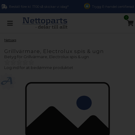
Beställ före kl. 17.00 så skickar vi idag*
Trygg E-handel certifierad
0
Netsag
Grillvärmare, Electrolux spis & ugn
Betyg för
Grillvärmare, Electrolux spis & ugn
Log ind for at bedømme produktet