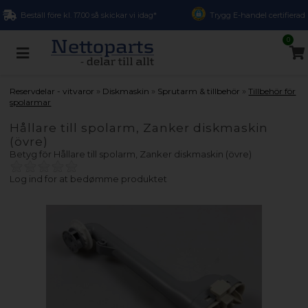
Beställ före kl. 17.00 så skickar vi idag*
Trygg E-handel certifierad
0
»
»
»
Reservdelar - vitvaror
Diskmaskin
Sprutarm & tillbehör
Tillbehör för
spolarmar
Hållare till spolarm, Zanker diskmaskin
(övre)
Betyg för
Hållare till spolarm, Zanker diskmaskin (övre)
Log ind for at bedømme produktet