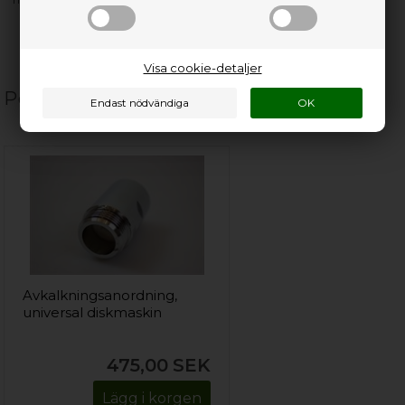
Visa cookie-detaljer
Populära relaterade produkter
Avkalkningsanordning,
universal diskmaskin
475,00
SEK
Lägg i korgen