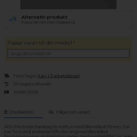
Alternativ produkt
Passar de nämnda modellerna.
Passar varan till din modell?
Finns i lager
(Lev. 1-3 arbetsdagar)
30 dagars returrätt
Sedan 2006
Produktinfo
Frågor om varan?
AEG-Electrolux handtag för kyl/frys med hålavstånd 135 mm. Där
kan finns små avvikelser från den angivna hålavstånd.
Produkten passar endast till modeller med produkt/PNC-nr. som