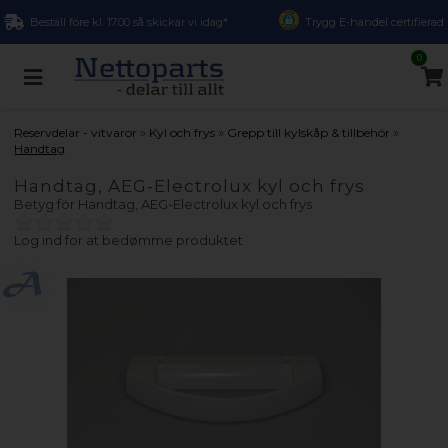
Beställ före kl. 17.00 så skickar vi idag*
Trygg E-handel certifierad
0
»
»
»
Reservdelar - vitvaror
Kyl och frys
Grepp till kylskåp & tillbehör
Handtag
Handtag, AEG-Electrolux kyl och frys
Betyg för
Handtag, AEG-Electrolux kyl och frys
Log ind for at bedømme produktet