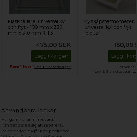
Flaskhållare, universal kyl
Kylskåpstermometer,
och frys - 100 mm x 330
universal kyl och frys
mm x 310 mm (till 3
(digital)
flaskor)
475,00
SEK
150,00
Lägg i korgen
Lägg i ko
Bara 1 kvar!
(Lev. 1-3 arbetsdagar)
Förhandsbe
(Lev. 3-5 arbetsdagar.
Lä
Användbara länkar
Hur gammal är min vitvara?
Kan det betala sig att reparera?
Reklamation angående poolrobot
Vattnets hårdhetsgrad i Sverige