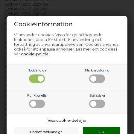
S25KA7 - 933013227-00
S25KA7 - 933013241-00
S25KA7 - 933013241-01
S25KA78 - 933013278-00
Cookieinformation
S25KA78 - 933013278-01
S25KA78 - 933013278-02
S260KG - 925022050-00
Vi använder cookies. Vissa för grundläggande
S265KG - 925022051-00
funktioner, andra för statistisk användning och
S26KA7 - 933003450-00
förbättring av användarupplevelsen. Cookies används
S26KA7 - 933003458-00
också för att anpassa annonser. Läs mer om cookies i
S26KA78 - 933003469-00
vår
cookie-politik
.
S26KA78 - 933003469-01
S26KA78 - 933003469-02
S26KA78 - 933003469-03
Nödvändiga
Marknadsföring
S26KA78 - 933003469-04
S305KG - 925022258-00
S306KGEX - 925022265-00
S40130TK - 923520581-00
S40140TK - 923504764-00
S40150TK - 933012309-00
Funktionella
Statistiska
S40200DT - 920403545-00
S40200DT - 920403545-02
S40200DT8 - 920403560-00
S40200DT8 - 920403560-01
S40250KA - 933003451-00
Visa cookie-detaljer
S40322KG - 925931600-00
S44130TK - 923545780-00
S44130TK - 923545781-00