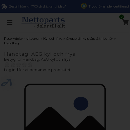
Beställ före kl. 17.00 så skickar vi idag*
Trygg E-handel certifierad
0
»
»
»
Reservdelar - vitvaror
Kyl och frys
Grepp till kylskåp & tillbehör
Handtag
Handtag, AEG kyl och frys
Betyg för
Handtag, AEG kyl och frys
Log ind for at bedømme produktet