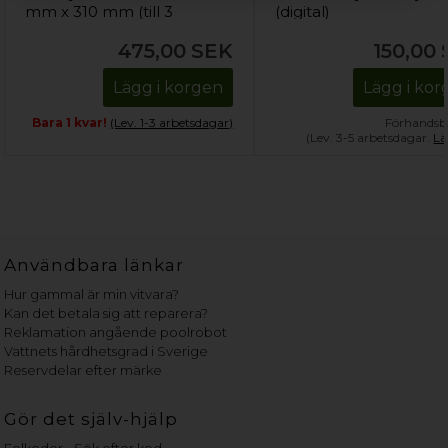
mm x 310 mm (till 3
(digital)
flaskor)
475,00
SEK
150,00
Lägg i korgen
Lägg i ko
Bara 1 kvar!
(Lev. 1-3 arbetsdagar)
Förhandsbe
(Lev. 3-5 arbetsdagar.
Lä
Användbara länkar
Hur gammal är min vitvara?
Kan det betala sig att reparera?
Reklamation angående poolrobot
Vattnets hårdhetsgrad i Sverige
Reservdelar efter märke
Gör det själv-hjälp
Felkoder - Sök efter kod