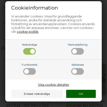
Cookieinformation
S3630-1 KG
Vi använder cookies. Vissa för grundläggande
funktioner, andra för statistisk användning och
med flera…
förbättring av användarupplevelsen. Cookies används
också för att anpassa annonser. Läs mer om cookies i
vår
cookie-politik
.
Nödvändiga
Marknadsföring
Populära relaterade produkter
Funktionella
Statistiska
Visa cookie-detaljer
Flaskhållare, universal kyl
Kylskåpstermometer,
och frys - 100 mm x 330
universal kyl och frys