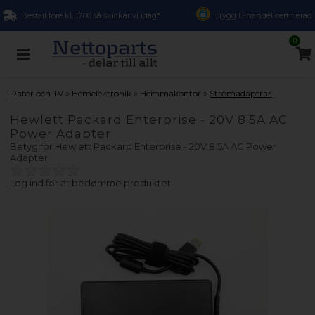
Beställ före kl. 17.00 så skickar vi idag*
Trygg E-handel certifierad
0
»
»
»
Dator och TV
Hemelektronik
Hemmakontor
Strömadaptrar
Hewlett Packard Enterprise - 20V 8.5A AC
Power Adapter
Betyg för
Hewlett Packard Enterprise - 20V 8.5A AC Power
Adapter
Log ind for at bedømme produktet