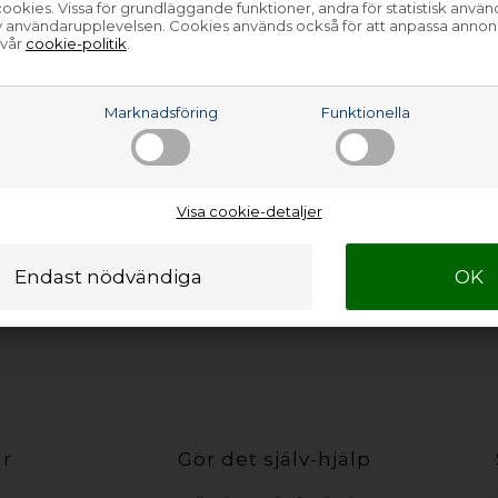
ookies. Vissa för grundläggande funktioner, andra för statistisk anvä
av användarupplevelsen. Cookies används också för att anpassa annon
 vår
cookie-politik
.
a
Marknadsföring
Funktionella
Visa cookie-detaljer
ar
Gör det själv-hjälp