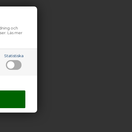
ndning och
ser. Läs mer
Statistiska