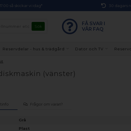
 17.00 så skickar vi idag*
30 dagars r
FÅ SVAR I
VÅR FAQ
Reservdelar - hus & trädgård
Dator och TV
Reservd
it
 diskmaskin (vänster)
tinfo
Frågor om varan?
Grå
Plast