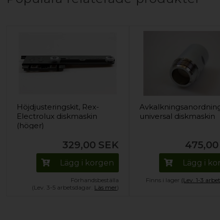
Höjdjusteringskit, Rex-
Avkalkningsanordning
Electrolux diskmaskin
universal diskmaskin
(höger)
329,00
SEK
475,00
Lägg i korgen
Lägg i k
Förhandsbeställa
Finns i lager
(Lev. 1-3 arbe
(Lev. 3-5 arbetsdagar.
Läs mer
)