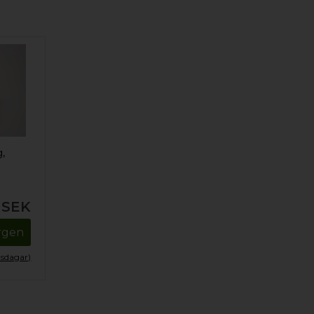
,
SEK
orgen
tsdagar)