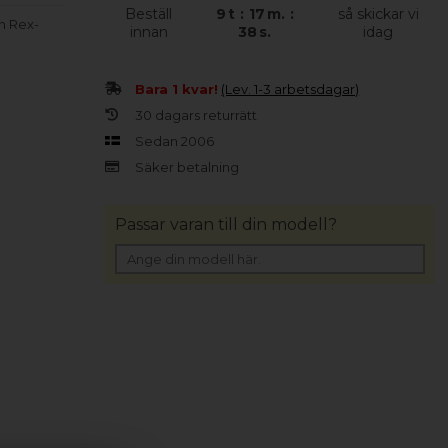
Beställ
9
t
:
17
m.
:
så skickar vi
in Rex-
innan
37
s.
idag
Bara 1 kvar!
(Lev. 1-3 arbetsdagar)
30 dagars returrätt
Sedan 2006
Säker betalning
Passar varan till din modell?