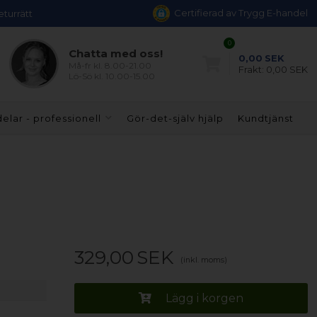
Certifierad av Trygg E-handel
eturrätt
0
Chatta med oss!
0,00
SEK
Må-fr kl. 8.00-21.00
Frakt:
0,00 SEK
Lö-Sö kl. 10.00-15.00
elar - professionell
Gör-det-själv hjälp
Kundtjänst
329,00
SEK
(inkl. moms)
Lägg i korgen