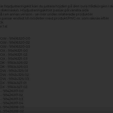
r höjdjusteringskit kan du justera höjden på den övre trådkorgen i d
 diskmaskin. Höjdjusteringskittet passar på vänstra sida.
å i en annan version - se mer under relaterade produkter.
 passar endast till modeller med produkt/PNC-nr. som räknas efter
ck.
r 1 st.
OW - 911416320-00
OW - 911416320-02
OW - 911416320-03
X - 911416321-00
X - 911416321-02
X - 911416321-03
K - 911414326-02
K - 911414326-03
W - 911414325-01
W - 911414325-02
W - 911414325-03
X - 911414327-01
X - 911414327-02
- 911426317-00
- 911426317-02
- 911426317-03
- 911426317-04
- 911426318-00
- 911426318-02