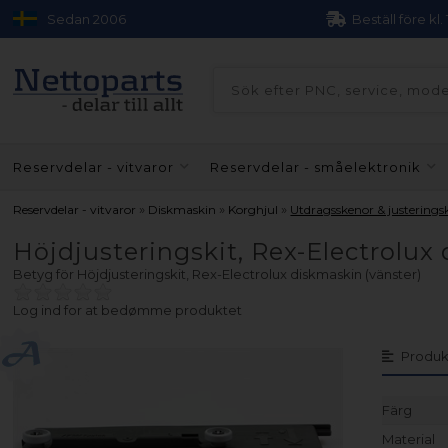
Sedan 2006
Beställ före kl.
Reservdelar - vitvaror
Reservdelar - småelektronik
»
»
»
Reservdelar - vitvaror
Diskmaskin
Korghjul
Utdragsskenor & justeringsk
Höjdjusteringskit, Rex-Electrolux
Betyg för
Höjdjusteringskit, Rex-Electrolux diskmaskin (vänster)
Log ind for at bedømme produktet
Produk
Färg
Material