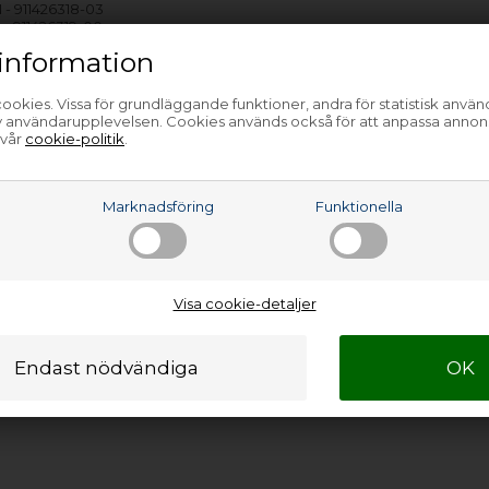
- 911426318-03
- 911426319-00
- 911426319-01
information
- 911426319-02
- 911426319-03
- 911426319-04
ookies. Vissa för grundläggande funktioner, andra för statistisk anvä
- 911434328-00
av användarupplevelsen. Cookies används också för att anpassa annon
- 911434328-01
 vår
cookie-politik
.
- 911434328-04
 911436312-00
 911436312-01
 911436312-02
a
Marknadsföring
Funktionella
 911436312-03
 911436313-00
 911436313-01
 911436313-02
 911436313-03
Visa cookie-detaljer
…