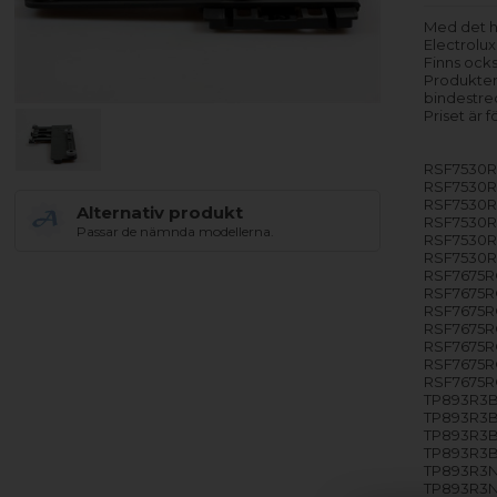
Med det hä
Electrolux
Finns ocks
Produkten
bindestre
Priset är fö
RSF7530R
RSF7530R
RSF7530R
Alternativ produkt
RSF7530RO
Passar de nämnda modellerna.
RSF7530RO
RSF7530RO
RSF7675RO
RSF7675RO
RSF7675RO
RSF7675RO
RSF7675RO
RSF7675RO
RSF7675RO
TP893R3B 
TP893R3B 
TP893R3B 
TP893R3B 
TP893R3N 
TP893R3N 