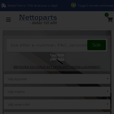
Beställ före kl. 17.00 så skickar vi idag*
Trygg E-handel certifierad
0
BEHÖVER DU HJÄLP ATT HITTA DITT MODELLNUMMER?
Välj apparat
Välj märke
Välj reservdel