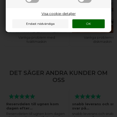
Visa cookie-detaljer
Behöver du hjälp med
Behöver du hjälp
din tvättmaskin?
din diskmaski
Vanliga problem med
Vanliga problem m
tvättmaskin
diskmaskin
DET SÄGER ANDRA KUNDER OM
OSS
Reservdelen till ugnen kom
snabb leverans och sn
dagen efter…
svar på…
Reservdelen till ugnen kom dagen
snabb leverans och snabba