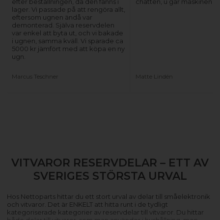
efter beställningen, då den fanns i
chatten, u går maskinen ig
lager. Vi passade på att rengöra allt,
eftersom ugnen ändå var
demonterad. Själva reservdelen
var enkel att byta ut, och vi bakade
i ugnen, samma kväll. Vi sparade ca
5000 kr jämfört med att köpa en ny
ugn.
Marcus Teschner
Matte Lindén
VITVAROR RESERVDELAR – ETT AV
SVERIGES STÖRSTA URVAL
Hos Nettoparts hittar du ett stort urval av delar till småelektronik
och vitvaror. Det är ENKELT att hitta runt i de tydligt
kategoriserade kategorier av reservdelar till vitvaror. Du hittar