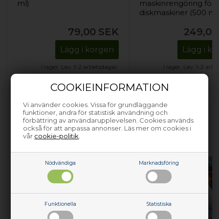
ml)
maskinrengöring för
diskmaskiner (500 ml
79,00
SEK
249,00
Lägg i korgen
Lägg i k
I lager. Lev. 1-2 arbetsdagar.
I lager. Lev. 1-2 arb
COOKIEINFORMATION
Vi använder cookies. Vissa för grundläggande
funktioner, andra för statistisk användning och
förbättring av användarupplevelsen. Cookies används
HJÄLP MED ATT REPARERA DINA
också för att anpassa annonser. Läs mer om cookies i
vår
cookie-politik
.
VITVAROR
Nödvändiga
Marknadsföring
Funktionella
Statistiska