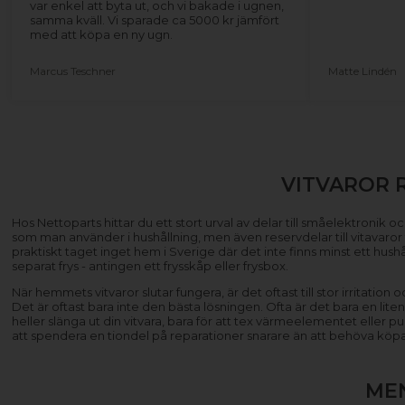
var enkel att byta ut, och vi bakade i ugnen,
samma kväll. Vi sparade ca 5000 kr jämfört
med att köpa en ny ugn.
Marcus Teschner
Matte Lindén
VITVAROR 
Hos Nettoparts hittar du ett stort urval av delar till småelektronik och
som man använder i hushållning, men även reservdelar till vitavaror ti
praktiskt taget inget hem i Sverige där det inte finns minst ett hus
separat frys - antingen ett frysskåp eller frysbox.
När hemmets vitvaror slutar fungera, är det oftast till stor irritatio
Det är oftast bara inte den bästa lösningen. Ofta är det bara en lite
heller slänga ut din vitvara, bara för att tex värmeelementet eller
att spendera en tiondel på reparationer snarare än att behöva köp
ME