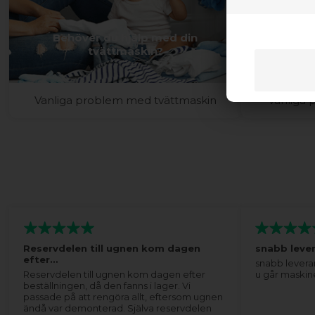
Behöver du hjälp med din
Behöv
tvättmaskin?
Vanliga problem med tvättmaskin
Vanliga
Reservdelen till ugnen kom dagen
snabb leve
efter…
snabb levera
Reservdelen till ugnen kom dagen efter
u går maskin
beställningen, då den fanns i lager. Vi
passade på att rengöra allt, eftersom ugnen
ändå var demonterad. Själva reservdelen