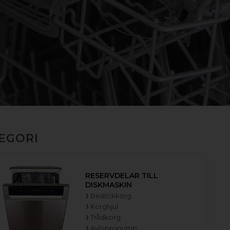
TEGORI
RESERVDELAR TILL
DISKMASKIN
Bestickkorg
Korghjul
Trådkorg
Avloppspump