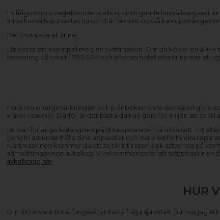
En fråga som vi regelbundet ställs är - min gamla hushållsapparat ä
mina hushållsapparater nu och här faktiskt också kan uppnås geno
Det korta svaret är nej.
Låt oss ta ett exempel med en tvättmaskin. Om du köper en A +++ tv
besparing på totalt 1 700 SEK och eftersom det ofta finns mer att s
Förutom energimärkningen och plånboken finns det naturligtvis ock
kräver resurser. Därför är det bästa du kan göra för miljön att se til
Du kan förlänga livslängden på dina apparater på olika sätt. Ett al
genom att underhålla dina apparater och därmed förhindra reparat
tvättmaskinen kommer du att se till att ingen kalk sätter sig på vä
när tvättmaskinen avkalkas. Vi rekommenderar att tvättmaskinen avkal
avkalkning här
.
HUR V
Om din vitvara slutat fungera, är nästa fråga självklart: hur vet jag 