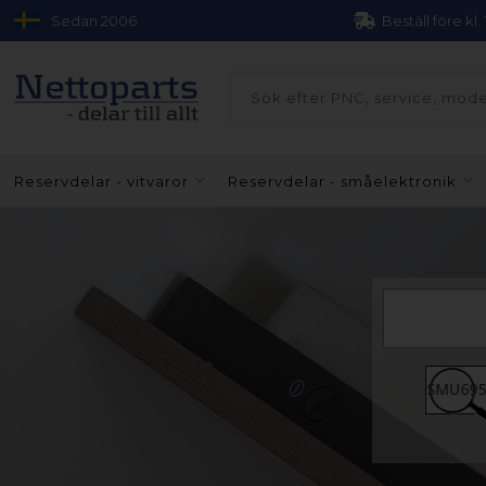
Sedan 2006
Beställ före kl.
Reservdelar - vitvaror
Reservdelar - småelektronik