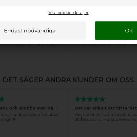
Visa cookie-detaljer
er du hjälp med din
Behöver du hjälp me
diskmaskin?
kylskåp eller din f
 problem med diskmaskin
Vanliga problem med ky
DET SÄGER ANDRA KUNDER OM OSS
rans och snabba svar på…
Det var enkelt att hitta rä
ns och snabba svar på chatten,
Det var enkelt att hitta rätt pro
en igen!
att beställa och snabb leverans.