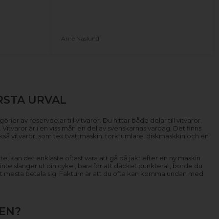
Arne Näslund
RSTA URVAL
ier av reservdelar till vitvaror. Du hittar både delar till vitvaror,
ö. Vitvaror är i en viss mån en del av svenskarnas vardag. Det finns
också vitvaror, som tex tvättmaskin, torktumlare, diskmaskkin och en
te, kan det enklaste oftast vara att gå på jakt efter en ny maskin.
 inte slänger ut din cykel, bara för att däcket punkterat, borde du
r det mesta betala sig. Faktum är att du ofta kan komma undan med
EN?