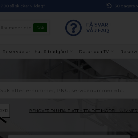
 17.00 så skickar vi idag*
30 dagars r
FÅ SVAR I
VÅR FAQ
Reservdelar - hus & trädgård
Dator och TV
Reservd
BEHÖVER DU HJÄLP ATT HITTA DITT MODELLNUMMER