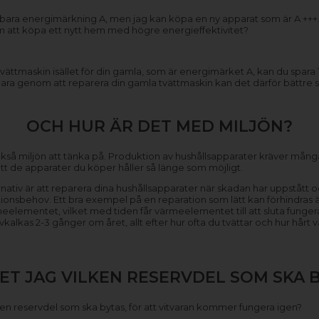
r bara energimärkning A, men jag kan köpa en ny apparat som är A +++. 
m att köpa ett nytt hem med högre energieffektivitet?
ättmaskin isället för din gamla, som är energimärket A, kan du spara
para genom att reparera din gamla tvättmaskin kan det därför bättre sva
OCH HUR ÄR DET MED MILJÖN?
så miljön att tänka på. Produktion av hushållsapparater kräver mång
l att de apparater du köper håller så länge som möjligt.
ternativ är att reparera dina hushållsapparater när skadan har uppståt
ionsbehov. Ett bra exempel på en reparation som lätt kan förhindra
rmeelementet, vilket med tiden får värmeelementet till att sluta funge
kas 2-3 gånger om året, allt efter hur ofta du tvättar och hur hårt va
ET JAG VILKEN RESERVDEL SOM SKA 
vilken reservdel som ska bytas, för att vitvaran kommer fungera igen?