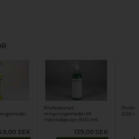
OR
Professionell
Profess
ringsmedel
rengöringsmedel till
(500 ml
mikrovågsugn (500 ml)
49,00
SEK
139,00
SEK