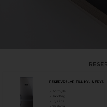
RESER
RESERVDELAR TILL KYL & FRYS
Dörrhylla
Handtag
Fryslåda
Glashylla