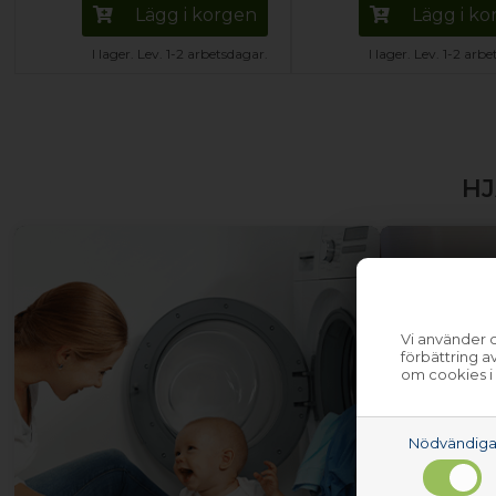
Lägg i korgen
Lägg i k
I lager. Lev. 1-2 arbetsdagar.
I lager. Lev. 1-2 arb
HJ
Vi använder c
förbättring 
om cookies i
Nödvändig