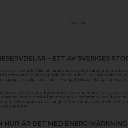
Per hagås
RESERVDELAR – ETT AV SVERIGES STÖ
 vitvaror. Det är ENKELT att hitta runt i de tydligt kategoriserade kategor
ll professionellt bruk, tex i institutioner, storkök och annan affärsmilj
hållsapparat - de allra flesta har till exempel kylskåp. Många hem har 
n och besvär, då vi oftast är beroende av dem i hemmet. När olyckan är u
n reservdel som är orsak till att maskinen slutat fungera. Och liksom du
 pumpen i tvättmaskinen slutat fungera. Reparation av vitvaror kan fö
a nya apparater.
N HUR ÄR DET MED ENERGIMÄRKNING