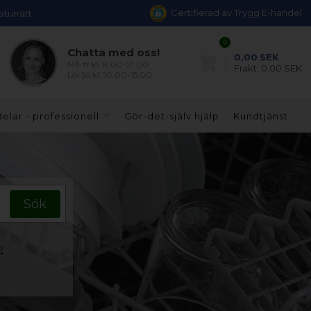
Certifierad av Trygg E-handel
eturrätt
0
Chatta med oss!
0,00
SEK
Må-fr kl. 8.00-21.00
Frakt:
0,00 SEK
Lö-Sö kl. 10.00-15.00
elar - professionell
Gör-det-själv hjälp
Kundtjänst
?