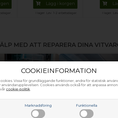
orgen
Lägg i korgen
Lä
etsdagar.
I lager. Lev. 1-2 arbetsdagar.
I lager. Le
ÄLP MED ATT REPARERA DINA VITVA
COOKIEINFORMATION
ookies. Vissa för grundläggande funktioner, andra för statistisk anvä
av användarupplevelsen. Cookies används också för att anpassa annon
 vår
cookie-politik
.
a
Marknadsföring
Funktionella