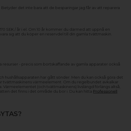
Betyder det inte bara att de besparingar jag får av att reparera
 170 SEK / år i el. Om 10 år kommer du därmed att uppnå en
ra sig att du köper en reservdel till din gamla tvättmaskin.
a resurser - precis som bortskaffande av gamla apparater också
t och hushållsapparaten har gått sönder. Men du kan också göra det
s är tvättmaskinens värmeelement. Om du regelbundet avkalkar
ra. Värmeelementet (och tvättmaskinens) livslängd förlängs altså,
tten det finns i det område du bor i. Du kan hitta
Professionell
BYTAS?