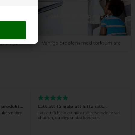
d ditt
Behöver du hjälp med din
rys?
torktumlare?
l & frys
Vanliga problem med torktumlare
tt produkt…
Lätt att få hjälp att hitta rätt…
dukt smidigt
Lätt att få hjälp att hitta rätt reservdelar via
chatten, otroligt snabb leverans.