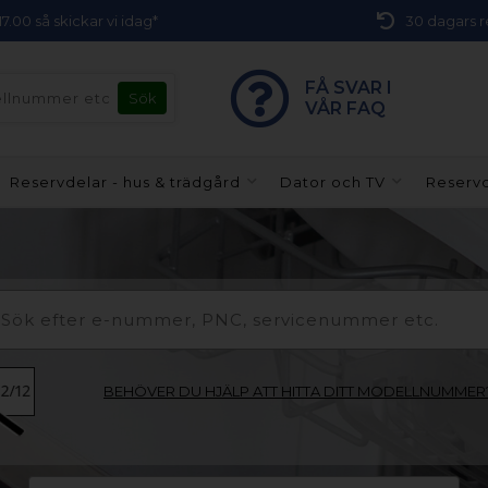
 17.00 så skickar vi idag*
30 dagars r
FÅ SVAR I
VÅR FAQ
Reservdelar - hus & trädgård
Dator och TV
Reservd
BEHÖVER DU HJÄLP ATT HITTA DITT MODELLNUMMER