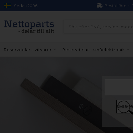
Sedan 2006
Beställ före kl.
Reservdelar - vitvaror
Reservdelar - småelektronik