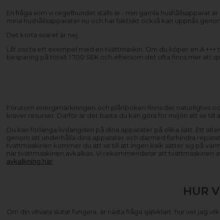
En fråga som vi regelbundet ställs är - min gamla hushållsapparat ä
mina hushållsapparater nu och här faktiskt också kan uppnås geno
Det korta svaret är nej.
Låt oss ta ett exempel med en tvättmaskin. Om du köper en A +++ tv
besparing på totalt 1 700 SEK och eftersom det ofta finns mer att s
Förutom energimärkningen och plånboken finns det naturligtvis ock
kräver resurser. Därför är det bästa du kan göra för miljön att se til
Du kan förlänga livslängden på dina apparater på olika sätt. Ett al
genom att underhålla dina apparater och därmed förhindra reparat
tvättmaskinen kommer du att se till att ingen kalk sätter sig på vä
när tvättmaskinen avkalkas. Vi rekommenderar att tvättmaskinen avkal
avkalkning här
.
HUR V
Om din vitvara slutat fungera, är nästa fråga självklart: hur vet jag 