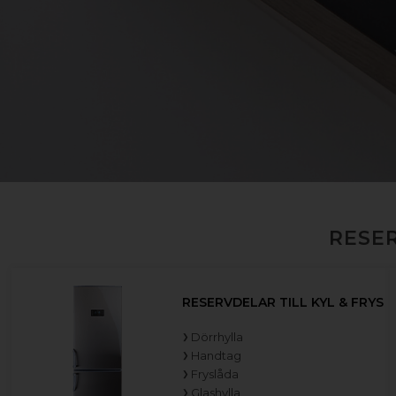
RESER
RESERVDELAR TILL KYL & FRYS
Dörrhylla
Handtag
Fryslåda
Glashylla