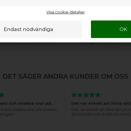
Visa cookie-detaljer
er du hjälp med din
Behöver du hjälp me
diskmaskin?
kylskåp eller din f
 problem med diskmaskin
Vanliga problem med ky
DET SÄGER ANDRA KUNDER OM OSS
rans och snabba svar på…
Det var enkelt att hitta rä
ns och snabba svar på chatten,
Det var enkelt att hitta rätt pro
en igen!
att beställa och snabb leverans.