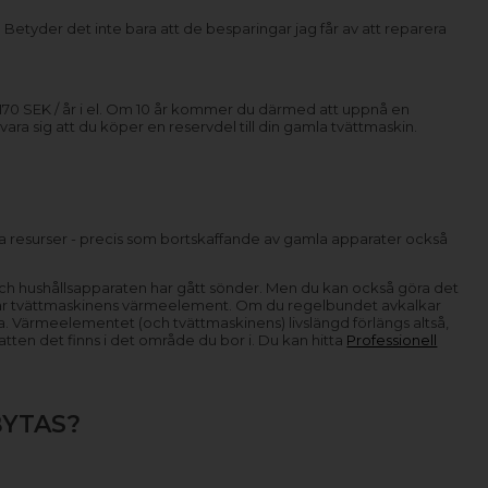
Betyder det inte bara att de besparingar jag får av att reparera
 170 SEK / år i el. Om 10 år kommer du därmed att uppnå en
ra sig att du köper en reservdel till din gamla tvättmaskin.
a resurser - precis som bortskaffande av gamla apparater också
t och hushållsapparaten har gått sönder. Men du kan också göra det
s är tvättmaskinens värmeelement. Om du regelbundet avkalkar
ra. Värmeelementet (och tvättmaskinens) livslängd förlängs altså,
tten det finns i det område du bor i. Du kan hitta
Professionell
BYTAS?