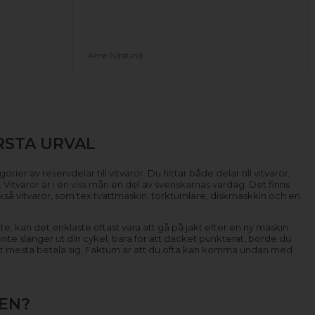
Arne Näslund
RSTA URVAL
ier av reservdelar till vitvaror. Du hittar både delar till vitvaror,
ö. Vitvaror är i en viss mån en del av svenskarnas vardag. Det finns
också vitvaror, som tex tvättmaskin, torktumlare, diskmaskkin och en
te, kan det enklaste oftast vara att gå på jakt efter en ny maskin.
 inte slänger ut din cykel, bara för att däcket punkterat, borde du
r det mesta betala sig. Faktum är att du ofta kan komma undan med
EN?