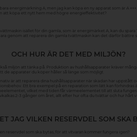
r bara energimärkning A, men jag kan köpa en ny apparat som är A +++. 
m att köpa ett nytt hem med högre energieffektivitet?
ättmaskin isället för din gamla, som är energimärket A, kan du spara
para genom att reparera din gamla tvättmaskin kan det därför bättre sva
OCH HUR ÄR DET MED MILJÖN?
så miljön att tänka på. Produktion av hushållsapparater kräver mång
l att de apparater du köper håller så länge som möjligt.
ternativ är att reparera dina hushållsapparater när skadan har uppståt
ionsbehov. Ett bra exempel på en reparation som lätt kan förhindra
rmeelementet, vilket med tiden får värmeelementet till att sluta funge
kas 2-3 gånger om året, allt efter hur ofta du tvättar och hur hårt va
ET JAG VILKEN RESERVDEL SOM SKA 
vilken reservdel som ska bytas, för att vitvaran kommer fungera igen?