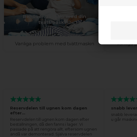
Behöver du hjälp med din
Behöv
tvättmaskin?
Vanliga problem med tvättmaskin
Vanliga
Reservdelen till ugnen kom dagen
snabb leve
efter…
snabb levera
Reservdelen till ugnen kom dagen efter
u går maskin
beställningen, då den fanns i lager. Vi
passade på att rengöra allt, eftersom ugnen
ändå var demonterad. Själva reservdelen