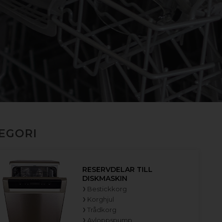
TEGORI
RESERVDELAR TILL
DISKMASKIN
Bestickkorg
Korghjul
Trådkorg
Avloppspump