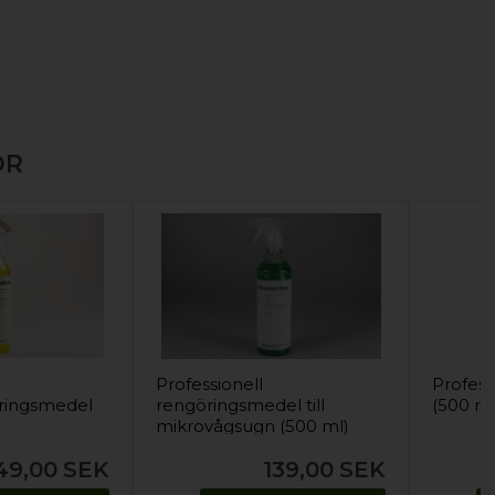
OR
Professionell
Profess
ringsmedel
rengöringsmedel till
(500 ml
mikrovågsugn (500 ml)
49,00
SEK
139,00
SEK