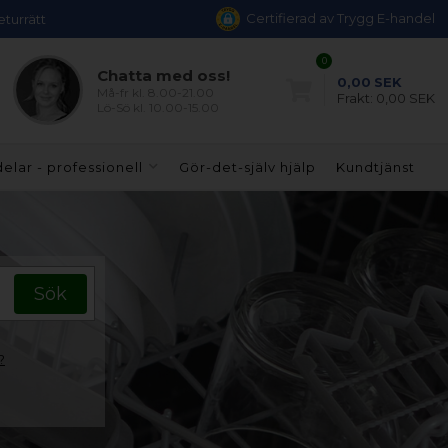
Certifierad av Trygg E-handel
eturrätt
0
Chatta med oss!
0,00
SEK
Må-fr kl. 8.00-21.00
Frakt:
0,00 SEK
Lö-Sö kl. 10.00-15.00
elar - professionell
Gör-det-själv hjälp
Kundtjänst
?