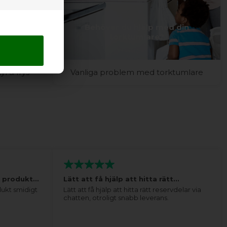
d ditt
Behöver du hjälp med din
rys?
torktumlare?
l & frys
Vanliga problem med torktumlare
tt produkt…
Lätt att få hjälp att hitta rätt…
dukt smidigt
Lätt att få hjälp att hitta rätt reservdelar via
chatten, otroligt snabb leverans.