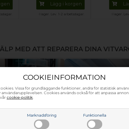
orgen
Lägg i korgen
Lä
etsdagar.
I lager. Lev. 1-2 arbetsdagar.
I lager. Le
ÄLP MED ATT REPARERA DINA VITVA
COOKIEINFORMATION
ookies. Vissa för grundläggande funktioner, andra för statistisk anvä
av användarupplevelsen. Cookies används också för att anpassa annon
 vår
cookie-politik
.
a
Marknadsföring
Funktionella