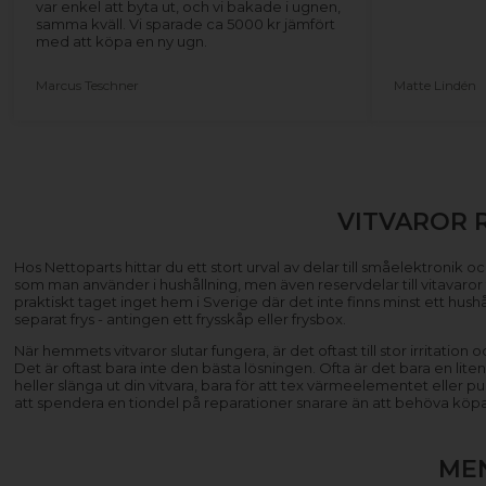
var enkel att byta ut, och vi bakade i ugnen,
samma kväll. Vi sparade ca 5000 kr jämfört
med att köpa en ny ugn.
Marcus Teschner
Matte Lindén
VITVAROR 
Hos Nettoparts hittar du ett stort urval av delar till småelektronik och
som man använder i hushållning, men även reservdelar till vitavaror ti
praktiskt taget inget hem i Sverige där det inte finns minst ett hus
separat frys - antingen ett frysskåp eller frysbox.
När hemmets vitvaror slutar fungera, är det oftast till stor irritatio
Det är oftast bara inte den bästa lösningen. Ofta är det bara en lite
heller slänga ut din vitvara, bara för att tex värmeelementet eller
att spendera en tiondel på reparationer snarare än att behöva köp
ME