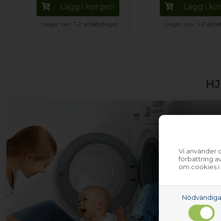
Lägg i korgen
Lägg i k
I lager. Lev. 1-2 arbetsdagar.
I lager. Lev. 1-2 arb
HJ
Vi använder c
förbättring 
om cookies i
Nödvändig