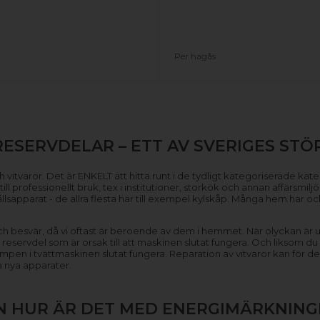
Per hagås
RESERVDELAR – ETT AV SVERIGES STÖ
 vitvaror. Det är ENKELT att hitta runt i de tydligt kategoriserade kategor
ll professionellt bruk, tex i institutioner, storkök och annan affärsmilj
hållsapparat - de allra flesta har till exempel kylskåp. Många hem har 
n och besvär, då vi oftast är beroende av dem i hemmet. När olyckan är u
n reservdel som är orsak till att maskinen slutat fungera. Och liksom du
 pumpen i tvättmaskinen slutat fungera. Reparation av vitvaror kan fö
a nya apparater.
N HUR ÄR DET MED ENERGIMÄRKNING