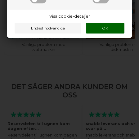
Visa cookie-detaljer
Behöver du hjälp med
Behöver du hjälp
din tvättmaskin?
din diskmaski
Vanliga problem med
Vanliga problem m
tvättmaskin
diskmaskin
DET SÄGER ANDRA KUNDER OM
OSS
Reservdelen till ugnen kom
snabb leverans och sn
dagen efter…
svar på…
Reservdelen till ugnen kom dagen
snabb leverans och snabba