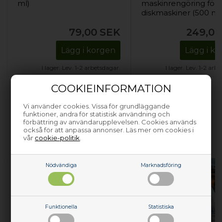
ml)
maskinrengöring för
diskmaskiner (500 ml
79,00
SEK
249,00
Lägg i korgen
Lägg i k
I lager. Lev. 1-2 arbetsdagar.
I lager. Lev. 1-2 arb
COOKIEINFORMATION
Vi använder cookies. Vissa för grundläggande
funktioner, andra för statistisk användning och
förbättring av användarupplevelsen. Cookies används
HJÄLP MED ATT REPARERA DINA
också för att anpassa annonser. Läs mer om cookies i
vår
cookie-politik
.
VITVAROR
Nödvändiga
Marknadsföring
Funktionella
Statistiska