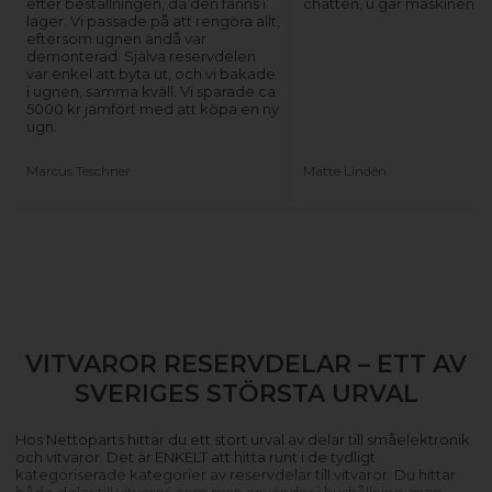
efter beställningen, då den fanns i
chatten, u går maskinen ig
lager. Vi passade på att rengöra allt,
eftersom ugnen ändå var
demonterad. Själva reservdelen
var enkel att byta ut, och vi bakade
i ugnen, samma kväll. Vi sparade ca
5000 kr jämfört med att köpa en ny
ugn.
Marcus Teschner
Matte Lindén
VITVAROR RESERVDELAR – ETT AV
SVERIGES STÖRSTA URVAL
Hos Nettoparts hittar du ett stort urval av delar till småelektronik
och vitvaror. Det är ENKELT att hitta runt i de tydligt
kategoriserade kategorier av reservdelar till vitvaror. Du hittar