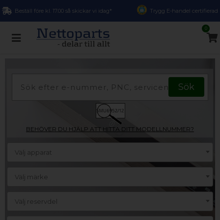
Beställ före kl. 17.00 så skickar vi idag*
Trygg E-handel certifierad
0
BEHÖVER DU HJÄLP ATT HITTA DITT MODELLNUMMER?
Välj apparat
Välj märke
Välj reservdel