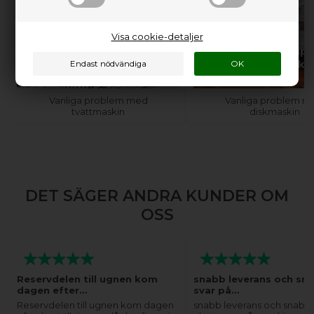
Visa cookie-detaljer
Behöver du hjälp med
Behöver du hjälp
din tvättmaskin?
din diskmaski
Vanliga problem med
Vanliga problem m
tvättmaskin
diskmaskin
DET SÄGER ANDRA KUNDER OM
OSS
Reservdelen till ugnen kom
snabb leverans och sn
dagen efter…
svar på…
Reservdelen till ugnen kom dagen
snabb leverans och snabba