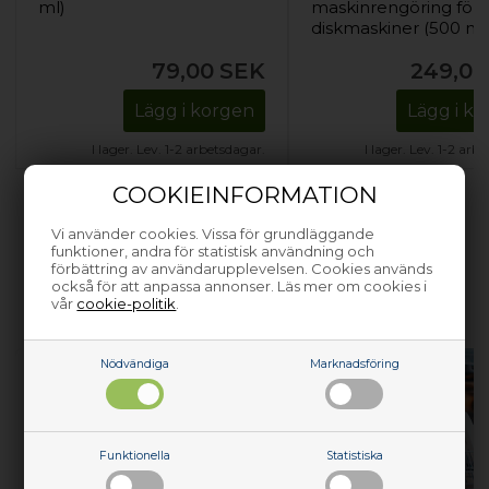
ml)
maskinrengöring för
diskmaskiner (500 ml
79,00
SEK
249,00
Lägg i korgen
Lägg i k
I lager. Lev. 1-2 arbetsdagar.
I lager. Lev. 1-2 arb
COOKIEINFORMATION
Vi använder cookies. Vissa för grundläggande
funktioner, andra för statistisk användning och
förbättring av användarupplevelsen. Cookies används
HJÄLP MED ATT REPARERA DINA
också för att anpassa annonser. Läs mer om cookies i
vår
cookie-politik
.
VITVAROR
Nödvändiga
Marknadsföring
Funktionella
Statistiska