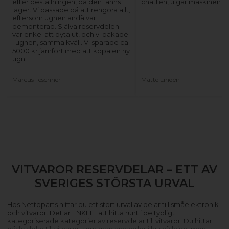
efter beställningen, då den fanns i
chatten, u går maskinen ig
lager. Vi passade på att rengöra allt,
eftersom ugnen ändå var
demonterad. Själva reservdelen
var enkel att byta ut, och vi bakade
i ugnen, samma kväll. Vi sparade ca
5000 kr jämfört med att köpa en ny
ugn.
Marcus Teschner
Matte Lindén
VITVAROR RESERVDELAR – ETT AV
SVERIGES STÖRSTA URVAL
Hos Nettoparts hittar du ett stort urval av delar till småelektronik
och vitvaror. Det är ENKELT att hitta runt i de tydligt
kategoriserade kategorier av reservdelar till vitvaror. Du hittar