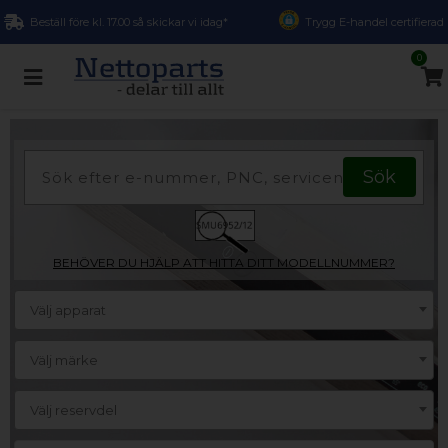
Beställ före kl. 17.00 så skickar vi idag*
Trygg E-handel certifierad
0
BEHÖVER DU HJÄLP ATT HITTA DITT MODELLNUMMER?
Välj apparat
Välj märke
Välj reservdel