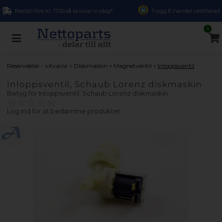
Beställ före kl. 17.00 så skickar vi idag*
Trygg E-handel certifierad
0
»
»
»
Reservdelar - vitvaror
Diskmaskin
Magnetventil
Inloppsventil
Inloppsventil, Schaub Lorenz diskmaskin
Betyg för
Inloppsventil, Schaub Lorenz diskmaskin
Log ind for at bedømme produktet