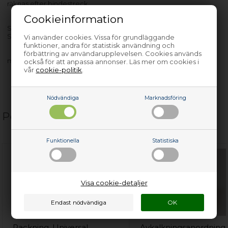
räknas efter bindestreck.
Cookieinformation
SLD452 - 911612012-01
SLD452 - 911612012-02
Vi använder cookies. Vissa för grundläggande
funktioner, andra för statistisk användning och
förbättring av användarupplevelsen. Cookies används
med flera…
också för att anpassa annonser. Läs mer om cookies i
vår
cookie-politik
.
Nödvändiga
Marknadsföring
Populära relaterade produkter
Funktionella
Statistiska
Visa cookie-detaljer
Packning, Universal
Avkalkningsanordning,