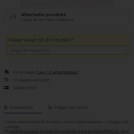
Alternativ produkt
Passar de nämnda modellerna.
Passar varan till din modell?
Finns i lager
(Lev. 1-3 arbetsdagar)
30 dagars returrätt
Sedan 2006
Produktinfo
Frågor om varan?
1-vägs vattenventil till Schaub Lorenz diskmaskiner – 1 inlopp och
1 utlopp.
Produkten passar endast till modeller med produkt/PNC-nr. som