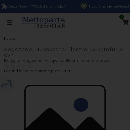
Beställ före kl. 17.00 så skickar vi idag*
Trygg E-handel certifierad
0
Netsag
Kogezone, Husqvarna-Electrolux komfur &
ovn
Betyg för
Kogezone, Husqvarna-Electrolux komfur & ovn
Log ind for at bedømme produktet