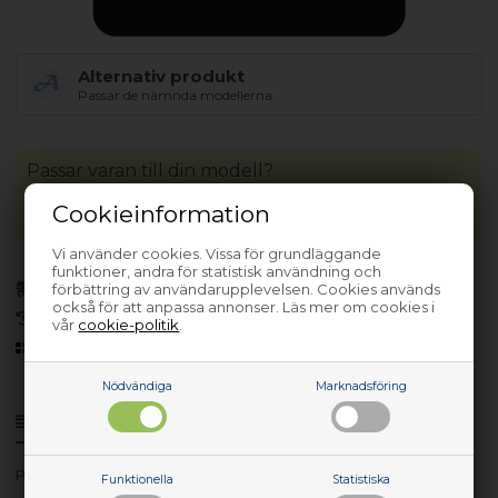
Alternativ produkt
Passar de nämnda modellerna.
Passar varan till din modell?
Cookieinformation
Vi använder cookies. Vissa för grundläggande
funktioner, andra för statistisk användning och
förbättring av användarupplevelsen. Cookies används
Finns i lager
(Lev. 1-3 arbetsdagar)
också för att anpassa annonser. Läs mer om cookies i
30 dagars returrätt
vår
cookie-politik
.
Sedan 2006
Nödvändiga
Marknadsföring
Produktinfo
Frågor om varan?
Pnc9479702-09
Funktionella
Statistiska