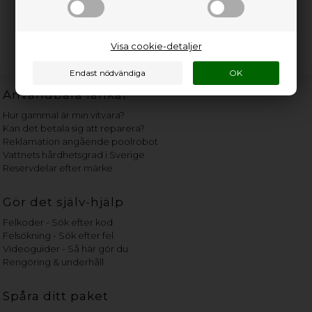
Visa cookie-detaljer
Användbara länkar
Hur gammal är min vitvara?
Kan det betala sig att reparera?
Reklamation angående poolrobot
Vattnets hårdhetsgrad i Sverige
Reservdelar efter märke
Gör det själv-hjälp
Felkoder - Sök efter kod
Felsökning - Sök efter fel
Videoguider - Så här gör du
Rengöring & underhåll
Spåra ditt paket