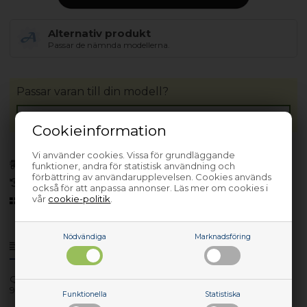
Alternativ produkt
Passar de nämnda modellerna.
Passar varan till din modell?
Cookieinformation
Vi använder cookies. Vissa för grundläggande
Bara 1 kvar!
(Lev. 1-3 arbetsdagar)
funktioner, andra för statistisk användning och
förbättring av användarupplevelsen. Cookies används
30 dagars returrätt
också för att anpassa annonser. Läs mer om cookies i
vår
cookie-politik
.
Sedan 2006
Nödvändiga
Marknadsföring
Produktinfo
Frågor om varan?
QHI6504P CX3
949595163-00
Funktionella
Statistiska