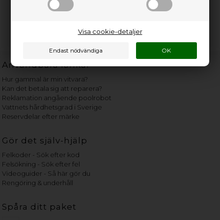
Visa cookie-detaljer
Användbara länkar
Hur gammal är min vitvara?
Kan det betala sig att reparera?
Reklamation angående poolrobot
Vattnets hårdhetsgrad i Sverige
Reservdelar efter märke
Gör det själv-hjälp
Felkoder - Sök efter kod
Felsökning - Sök efter fel
Videoguider - Så här gör du
Rengöring & underhåll
Spåra ditt paket