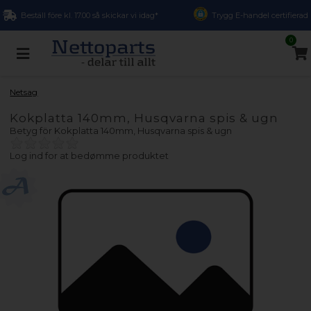
Beställ före kl. 17.00 så skickar vi idag*
Trygg E-handel certifierad
0
Netsag
Kokplatta 140mm, Husqvarna spis & ugn
Betyg för
Kokplatta 140mm, Husqvarna spis & ugn
Log ind for at bedømme produktet