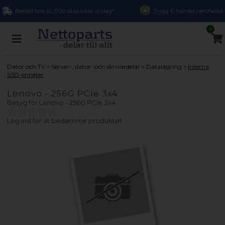
Beställ före kl. 17.00 så skickar vi idag*
Trygg E-handel certifierad
0
»
»
»
Dator och TV
Server-, dator- och skrivardelar
Datalagring
Interna
SSD-enheter
Lenovo - 256G PCIe 3x4
Betyg för
Lenovo - 256G PCIe 3x4
Log ind for at bedømme produktet