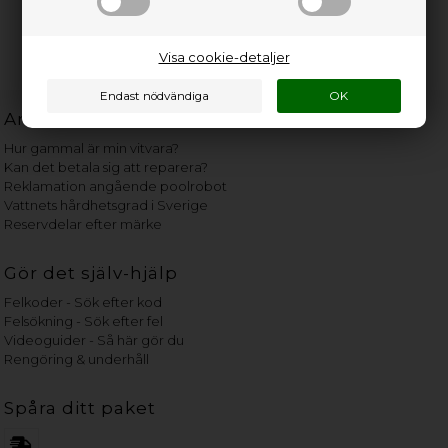
Visa cookie-detaljer
Användbara länkar
Hur gammal är min vitvara?
Kan det betala sig att reparera?
Reklamation angående poolrobot
Vattnets hårdhetsgrad i Sverige
Reservdelar efter märke
Gör det själv-hjälp
Felkoder - Sök efter kod
Felsökning - Sök efter fel
Videoguider - Så här gör du
Rengöring & underhåll
Spåra ditt paket