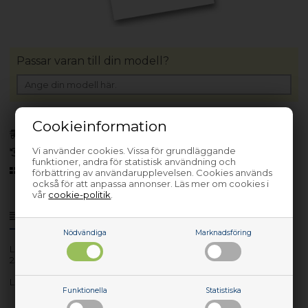
Passar varan till din modell?
Cookieinformation
Finns i lager
(Lev. 1-3 arbetsdagar)
Vi använder cookies. Vissa för grundläggande
30 dagars returrätt
funktioner, andra för statistisk användning och
Sedan 2006
förbättring av användarupplevelsen. Cookies används
också för att anpassa annonser. Läs mer om cookies i
vår
cookie-politik
.
Produktinfo
Frågor om varan?
Nödvändiga
Marknadsföring
Lev. nr.: 00UP641
256G PCIe 3x4
Lenovo 256G PCIe 3x4
Funktionella
Statistiska