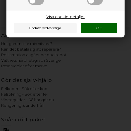
Visa cookie-detaljer
Användbara länkar
Hur gammal är min vitvara?
Kan det betala sig att reparera?
Reklamation angående poolrobot
Vattnets hårdhetsgrad i Sverige
Reservdelar efter märke
Gör det själv-hjälp
Felkoder - Sök efter kod
Felsökning - Sök efter fel
Videoguider - Så här gör du
Rengöring & underhåll
Spåra ditt paket