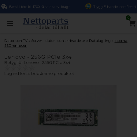
Beställ före kl. 17.00 så skickar vi idag*
Trygg E-handel certifierad
0
»
»
»
Dator och TV
Server-, dator- och skrivardelar
Datalagring
Interna
SSD-enheter
Lenovo - 256G PCIe 3x4
Betyg för
Lenovo - 256G PCIe 3x4
Log ind for at bedømme produktet