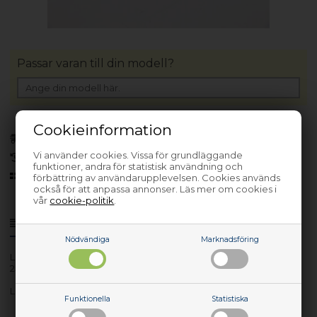
Passar varan till din modell?
Cookieinformation
Finns i lager
(Lev. 1-3 arbetsdagar)
Vi använder cookies. Vissa för grundläggande
30 dagars returrätt
funktioner, andra för statistisk användning och
Sedan 2006
förbättring av användarupplevelsen. Cookies används
också för att anpassa annonser. Läs mer om cookies i
vår
cookie-politik
.
Produktinfo
Frågor om varan?
Nödvändiga
Marknadsföring
Lev. nr.: 00UP706
256G PCIe 3x4
Lenovo 256G PCIe 3x4
Funktionella
Statistiska