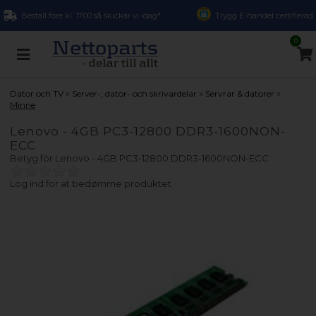
Beställ före kl. 17.00 så skickar vi idag*
Trygg E-handel certifierad
0
»
»
»
Dator och TV
Server-, dator- och skrivardelar
Servrar & datorer
Minne
Lenovo - 4GB PC3-12800 DDR3-1600NON-
ECC
Betyg för
Lenovo - 4GB PC3-12800 DDR3-1600NON-ECC
Log ind for at bedømme produktet