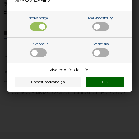
vår
cookie-politik
.
30 dagars returrätt
Sedan 2006
Nödvändiga
Marknadsföring
Produktinfo
Frågor om varan?
Funktionella
Statistiska
Lev. nr.: 00MJ143-RFB
Obs: Denna vara är renoverad. Alla tillbehör medföljer eventuellt
inte.
Visa cookie-detaljer
600GB 15K 12 Gb SAS 2.5
**Refurbished**
Lenovo 600GB 15K 12 Gb SAS 2.5 **Refurbished** HDD V3700