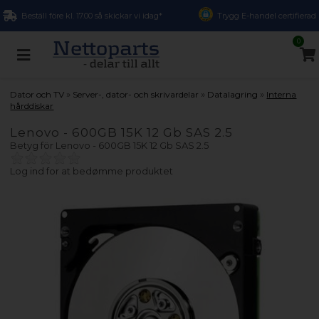
Beställ före kl. 17.00 så skickar vi idag*
Trygg E-handel certifierad
0
»
»
»
Dator och TV
Server-, dator- och skrivardelar
Datalagring
Interna
hårddiskar
Lenovo - 600GB 15K 12 Gb SAS 2.5
Betyg för
Lenovo - 600GB 15K 12 Gb SAS 2.5
Log ind for at bedømme produktet