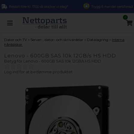
Beställ före kl. 17.00 så skickar vi idag*
Trygg E-handel certifierad
0
»
»
»
Dator och TV
Server-, dator- och skrivardelar
Datalagring
Interna
hårddiskar
Lenovo - 600GB SAS 10k 12GB/s HS HDD
Betyg för
Lenovo - 600GB SAS 10k 12GB/s HS HDD
Log ind for at bedømme produktet