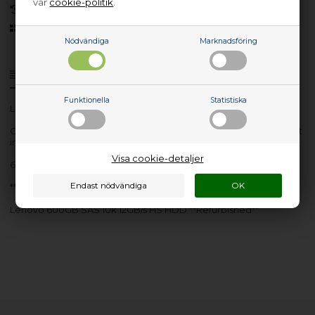
vår
cookie-politik
.
30 dagars returrätt
Sedan 2006
Nödvändiga
Marknadsföring
Produktinfo
Frågor om varan?
Funktionella
Statistiska
Lev. nr.: 00WG691-RFB
Obs: Denna vara är renoverad. Alla tillbehör medföljer eventuellt
inte.
Visa cookie-detaljer
600GB SAS 10k 12GB/s HS HDD
**Refurbished**
Lenovo 600GB SAS 10k 12GB/s HS HDD **Refurbished**