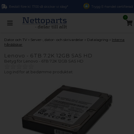
Beställ före kl. 17.00 så skickar vi idag*
Trygg E-handel certifierad
0
»
»
»
Dator och TV
Server-, dator- och skrivardelar
Datalagring
Interna
hårddiskar
Lenovo - 6TB 7.2K 12GB SAS HD
Betyg för
Lenovo - 6TB 7.2K 12GB SAS HD
Log ind for at bedømme produktet