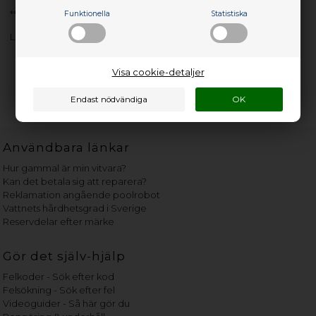
**Refurbished**
Funktionella
Statistiska
Lenovo 6TB 7.2K 12GB SAS HD **Refurbished**
Visa cookie-detaljer
Användbara länkar
Hur gammal är min vitvara?
Kan det betala sig att reparera?
Reklamation angående poolrobot
Vattnets hårdhetsgrad i Sverige
Reservdelar efter märke
Gör det själv-hjälp
Felkoder - Sök efter kod
Felsökning - Sök efter fel
Videoguider - Så här gör du