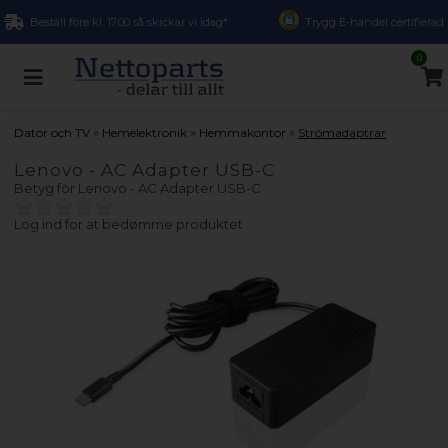
Beställ före kl. 17.00 så skickar vi idag*
Trygg E-handel certifierad
0
»
»
»
Dator och TV
Hemelektronik
Hemmakontor
Strömadaptrar
Lenovo - AC Adapter USB-C
Betyg för
Lenovo - AC Adapter USB-C
Log ind for at bedømme produktet