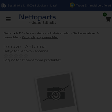
Beställ före kl. 17.00 så skickar vi idag*
Trygg E-handel certifierad
0
»
»
Dator och TV
Server-, dator- och skrivardelar
Bärbara datorer &
»
reservdelar
Övriga laptopreservdelar
Lenovo - Antenna
Betyg för
Lenovo - Antenna
Log ind for at bedømme produktet