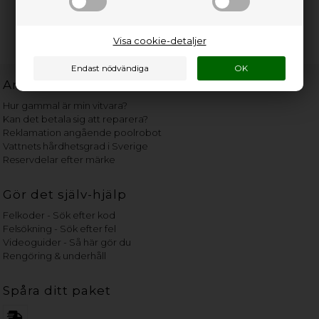
Visa cookie-detaljer
Användbara länkar
Hur gammal är min vitvara?
Kan det betala sig att reparera?
Reklamation angående poolrobot
Vattnets hårdhetsgrad i Sverige
Reservdelar efter märke
Gör det själv-hjälp
Felkoder - Sök efter kod
Felsökning - Sök efter fel
Videoguider - Så här gör du
Rengöring & underhåll
Spåra ditt paket