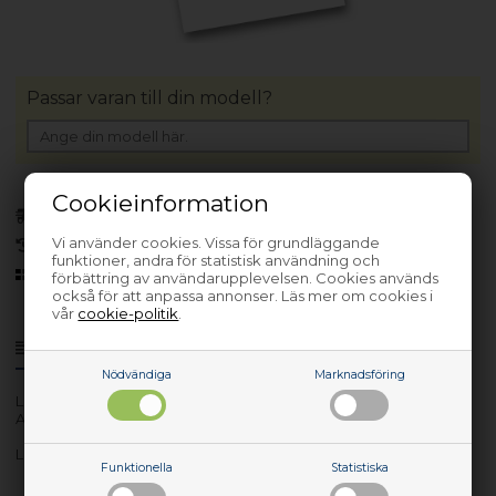
Passar varan till din modell?
Cookieinformation
Bara 1 kvar!
(Lev. 1-3 arbetsdagar)
Vi använder cookies. Vissa för grundläggande
30 dagars returrätt
funktioner, andra för statistisk användning och
Sedan 2006
förbättring av användarupplevelsen. Cookies används
också för att anpassa annonser. Läs mer om cookies i
vår
cookie-politik
.
Produktinfo
Frågor om varan?
Nödvändiga
Marknadsföring
Lev. nr.: 00UR904
Antenna
Lenovo Antenna
Funktionella
Statistiska