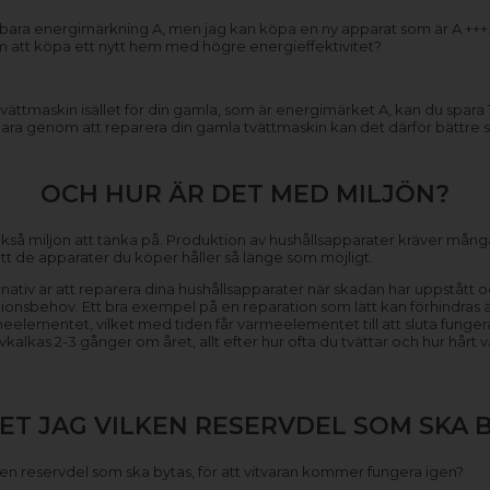
r bara energimärkning A, men jag kan köpa en ny apparat som är A +++. 
m att köpa ett nytt hem med högre energieffektivitet?
ättmaskin isället för din gamla, som är energimärket A, kan du spara
para genom att reparera din gamla tvättmaskin kan det därför bättre sva
OCH HUR ÄR DET MED MILJÖN?
så miljön att tänka på. Produktion av hushållsapparater kräver mång
l att de apparater du köper håller så länge som möjligt.
ternativ är att reparera dina hushållsapparater när skadan har uppståt
ionsbehov. Ett bra exempel på en reparation som lätt kan förhindra
rmeelementet, vilket med tiden får värmeelementet till att sluta funge
kas 2-3 gånger om året, allt efter hur ofta du tvättar och hur hårt va
ET JAG VILKEN RESERVDEL SOM SKA 
vilken reservdel som ska bytas, för att vitvaran kommer fungera igen?