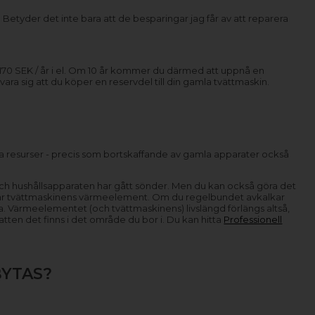
Betyder det inte bara att de besparingar jag får av att reparera
 170 SEK / år i el. Om 10 år kommer du därmed att uppnå en
ra sig att du köper en reservdel till din gamla tvättmaskin.
a resurser - precis som bortskaffande av gamla apparater också
t och hushållsapparaten har gått sönder. Men du kan också göra det
s är tvättmaskinens värmeelement. Om du regelbundet avkalkar
ra. Värmeelementet (och tvättmaskinens) livslängd förlängs altså,
tten det finns i det område du bor i. Du kan hitta
Professionell
BYTAS?