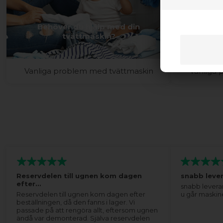
Behöver du hjälp med din
Behöv
tvättmaskin?
Vanliga problem med tvättmaskin
Vanliga
Reservdelen till ugnen kom dagen
snabb leve
efter…
snabb levera
Reservdelen till ugnen kom dagen efter
u går maskin
beställningen, då den fanns i lager. Vi
passade på att rengöra allt, eftersom ugnen
ändå var demonterad. Själva reservdelen