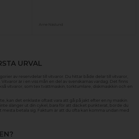
Arne Näslund
RSTA URVAL
ier av reservdelar till vitvaror. Du hittar både delar till vitvaror,
ö. Vitvaror är i en viss mån en del av svenskarnas vardag. Det finns
också vitvaror, som tex tvättmaskin, torktumlare, diskmaskkin och en
te, kan det enklaste oftast vara att gå på jakt efter en ny maskin.
 inte slänger ut din cykel, bara för att däcket punkterat, borde du
r det mesta betala sig. Faktum är att du ofta kan komma undan med
EN?