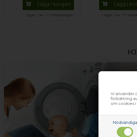
Lägg i korgen
Lägg i k
I lager. Lev. 1-2 arbetsdagar.
I lager. Lev. 1-2 arb
HJ
Vi använder c
förbättring 
om cookies i
Nödvändig