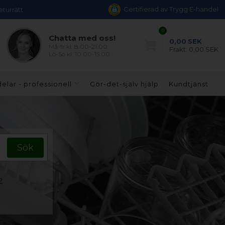
Certifierad av Trygg E-handel
eturrätt
0
Chatta med oss!
0,00
SEK
Må-fr kl. 8.00-21.00
Frakt:
0,00 SEK
Lö-Sö kl. 10.00-15.00
elar - professionell
Gör-det-själv hjälp
Kundtjänst
?