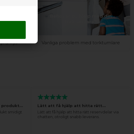
d ditt
Behöver du hjälp med din
rys?
torktumlare?
l & frys
Vanliga problem med torktumlare
tt produkt…
Lätt att få hjälp att hitta rätt…
dukt smidigt
Lätt att få hjälp att hitta rätt reservdelar via
chatten, otroligt snabb leverans.