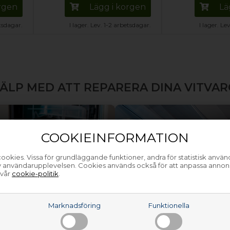
orgen
Lägg i korgen
Lä
etsdagar.
I lager. Lev. 1-2 arbetsdagar.
I lager. Le
ÄLP MED ATT REPARERA DINA VITVA
COOKIEINFORMATION
ookies. Vissa för grundläggande funktioner, andra för statistisk anvä
av användarupplevelsen. Cookies används också för att anpassa annon
 vår
cookie-politik
.
a
Marknadsföring
Funktionella