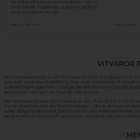
var enkel att byta ut, och vi bakade i ugnen,
samma kväll. Vi sparade ca 5000 kr jämfört
med att köpa en ny ugn.
Marcus Teschner
Matte Lindén
VITVAROR 
Hos Nettoparts hittar du ett stort urval av delar till småelektronik och
som man använder i hushållning, men även reservdelar till vitavaror ti
praktiskt taget inget hem i Sverige där det inte finns minst ett hus
separat frys - antingen ett frysskåp eller frysbox.
När hemmets vitvaror slutar fungera, är det oftast till stor irritatio
Det är oftast bara inte den bästa lösningen. Ofta är det bara en lite
heller slänga ut din vitvara, bara för att tex värmeelementet eller
att spendera en tiondel på reparationer snarare än att behöva köp
ME