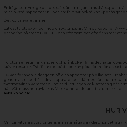
En fråga som vi regelbundet ställs är - min gamla hushållsapparat ä
mina hushållsapparater nu och här faktiskt också kan uppnås geno
Det korta svaret är nej.
Låt oss ta ett exempel med en tvättmaskin. Om du köper en A +++ tv
besparing på totalt 1 700 SEK och eftersom det ofta finns mer att s
Förutom energimärkningen och plånboken finns det naturligtvis ock
kräver resurser. Därför är det bästa du kan göra för miljön att se til
Du kan förlänga livslängden på dina apparater på olika sätt. Ett al
genom att underhålla dina apparater och därmed förhindra reparat
tvättmaskinen kommer du att se till att ingen kalk sätter sig på vä
när tvättmaskinen avkalkas. Vi rekommenderar att tvättmaskinen avkal
avkalkning här
.
HUR V
Om din vitvara slutat fungera, är nästa fråga självklart: hur vet jag 