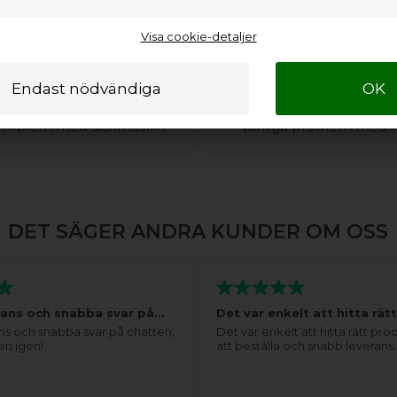
Visa cookie-detaljer
er du hjälp med din
Behöver du hjälp me
diskmaskin?
kylskåp eller din f
 problem med diskmaskin
Vanliga problem med ky
DET SÄGER ANDRA KUNDER OM OSS
rans och snabba svar på…
Det var enkelt att hitta rä
ns och snabba svar på chatten,
Det var enkelt att hitta rätt pro
en igen!
att beställa och snabb leverans.