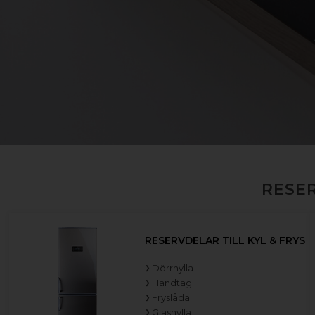
RESER
RESERVDELAR TILL KYL & FRYS
Dörrhylla
Handtag
Fryslåda
Glashylla