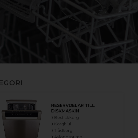
TEGORI
RESERVDELAR TILL
DISKMASKIN
Bestickkorg
Korghjul
Trådkorg
Avloppspump