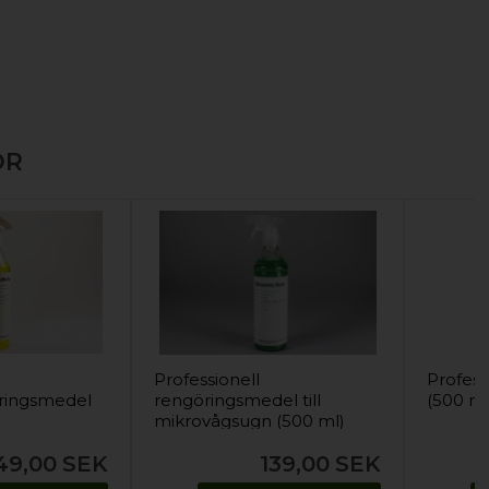
OR
Professionell
Profess
ringsmedel
rengöringsmedel till
(500 ml
mikrovågsugn (500 ml)
49,00
SEK
139,00
SEK