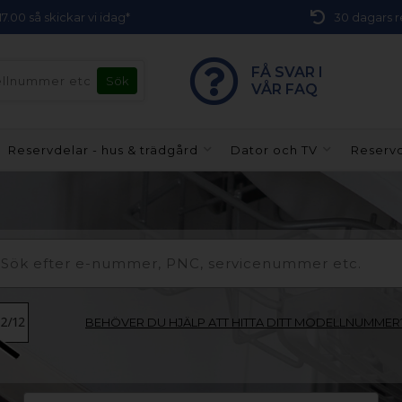
 17.00 så skickar vi idag*
30 dagars r
FÅ SVAR I
VÅR FAQ
Reservdelar - hus & trädgård
Dator och TV
Reservd
BEHÖVER DU HJÄLP ATT HITTA DITT MODELLNUMMER