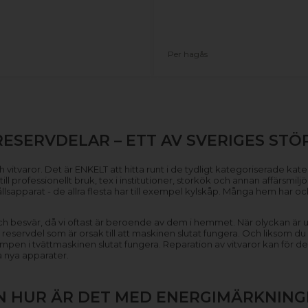
Per hagås
RESERVDELAR – ETT AV SVERIGES STÖ
 vitvaror. Det är ENKELT att hitta runt i de tydligt kategoriserade kategor
ll professionellt bruk, tex i institutioner, storkök och annan affärsmilj
hållsapparat - de allra flesta har till exempel kylskåp. Många hem har 
n och besvär, då vi oftast är beroende av dem i hemmet. När olyckan är u
n reservdel som är orsak till att maskinen slutat fungera. Och liksom du
 pumpen i tvättmaskinen slutat fungera. Reparation av vitvaror kan fö
a nya apparater.
N HUR ÄR DET MED ENERGIMÄRKNING