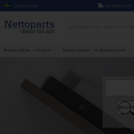
Sedan 2006
Beställ före kl.
Reservdelar - vitvaror
Reservdelar - småelektronik