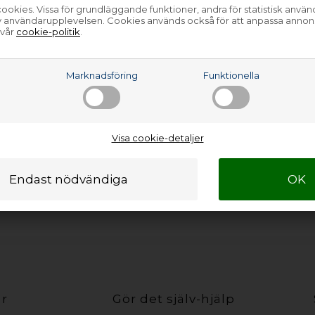
il**
ookies. Vissa för grundläggande funktioner, andra för statistisk anvä
av användarupplevelsen. Cookies används också för att anpassa annon
ble **New Retail**
 vår
cookie-politik
.
a
Marknadsföring
Funktionella
Visa cookie-detaljer
ar
Gör det själv-hjälp