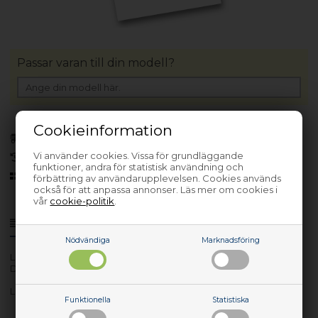
Passar varan till din modell?
Cookieinformation
Bara 1 kvar!
(Lev. 1-3 arbetsdagar)
Vi använder cookies. Vissa för grundläggande
30 dagars returrätt
funktioner, andra för statistisk användning och
Sedan 2006
förbättring av användarupplevelsen. Cookies används
också för att anpassa annonser. Läs mer om cookies i
vår
cookie-politik
.
Produktinfo
Frågor om varan?
Nödvändiga
Marknadsföring
Lev. nr.: 00UP062
Display 14HD 220nit AG Slim
Lenovo Display 14HD 220nit AG Slim
Funktionella
Statistiska