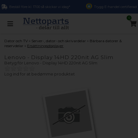
Beställ före kl. 17.00 så skickar vi idag*
Trygg E-handel certifierad
0
»
»
Dator och TV
Server-, dator- och skrivardelar
Bärbara datorer &
»
reservdelar
Ersättningsdisplayer
Lenovo - Display 14HD 220nit AG Slim
Betyg för
Lenovo - Display 14HD 220nit AG Slim
Log ind for at bedømme produktet