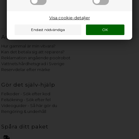
Visa cookie-detaljer
Användbara länkar
Hur gammal är min vitvara?
Kan det betala sig att reparera?
Reklamation angående poolrobot
Vattnets hårdhetsgrad i Sverige
Reservdelar efter märke
Gör det själv-hjälp
Felkoder - Sök efter kod
Felsökning - Sök efter fel
Videoguider - Så här gör du
Rengöring & underhåll
Spåra ditt paket