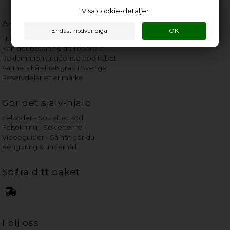
Visa cookie-detaljer
Användbara länkar
Hur gammal är min vitvara?
Kan det betala sig att reparera?
Reklamation angående poolrobot
Vattnets hårdhetsgrad i Sverige
Reservdelar efter märke
Gör det själv-hjälp
Felkoder - Sök efter kod
Felsökning - Sök efter fel
Videoguider - Så här gör du
Rengöring & underhåll
Spåra ditt paket
Följ oss