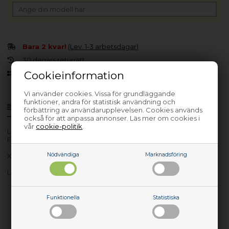
Bara 2 kvar!
(Lev. 1-3 arbetsdagar)
30 dagars returrätt
Cookieinformation
Sedan 2006
Vi använder cookies. Vissa för grundläggande
funktioner, andra för statistisk användning och
Produktinfo
Frågor om varan?
förbättring av användarupplevelsen. Cookies används
också för att anpassa annonser. Läs mer om cookies i
vår
cookie-politik
.
Lev. nr.: 01YR203
Fan thermal module for Lenovo
Nödvändiga
Marknadsföring
X1 Carbon 6th Gen
Lenovo Fan thermal module for Lenovo X1 Carbon 6th Gen
Funktionella
Statistiska