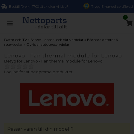
Beställ före kl. 17.00 så skickar vi idag*
Trygg E-handel certifierad
0
»
»
Dator och TV
Server-, dator- och skrivardelar
Bärbara datorer &
»
reservdelar
Övriga laptopreservdelar
Lenovo - Fan thermal module for Lenovo
Betyg för
Lenovo - Fan thermal module for Lenovo
Log ind for at bedømme produktet
Passar varan till din modell?