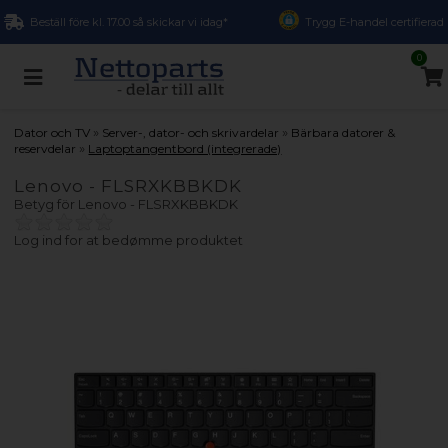
Beställ före kl. 17.00 så skickar vi idag*
Trygg E-handel certifierad
0
»
»
Dator och TV
Server-, dator- och skrivardelar
Bärbara datorer &
»
reservdelar
Laptoptangentbord (integrerade)
Lenovo - FLSRXKBBKDK
Betyg för
Lenovo - FLSRXKBBKDK
Log ind for at bedømme produktet