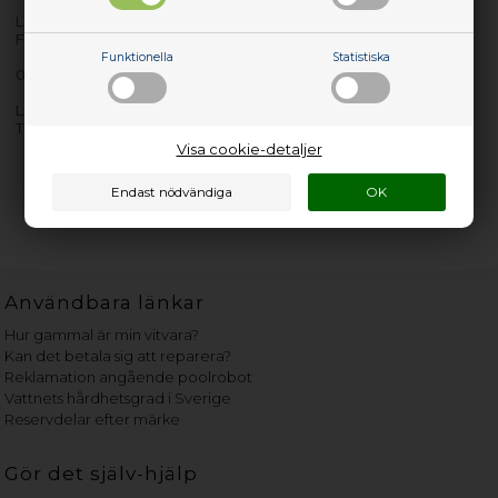
Lev. nr.: 01YP489
FLSRXKBBKDK
Funktionella
Statistiska
01YP489, Keyboard, Danish,
Lenovo FLSRXKBBKDK 01YP489, Keyboard, Danish, Lenovo,
Thinkpad T480s/E480/L480
Visa cookie-detaljer
Användbara länkar
Hur gammal är min vitvara?
Kan det betala sig att reparera?
Reklamation angående poolrobot
Vattnets hårdhetsgrad i Sverige
Reservdelar efter märke
Gör det själv-hjälp