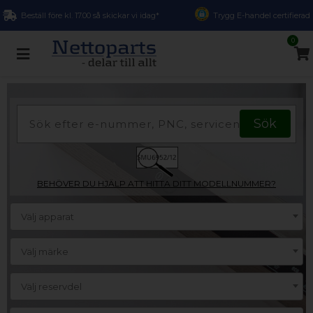
Beställ före kl. 17.00 så skickar vi idag*
Trygg E-handel certifierad
0
BEHÖVER DU HJÄLP ATT HITTA DITT MODELLNUMMER?
Välj apparat
Välj märke
Välj reservdel