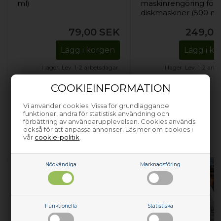
ml)
maskinrengöring för
diskmaskiner (500 ml
79,00
SEK
249,00
Lägg i korgen
Lägg i k
I lager. Lev. 1-2 arbetsdagar.
I lager. Lev. 1-2 arb
COOKIEINFORMATION
Vi använder cookies. Vissa för grundläggande
funktioner, andra för statistisk användning och
förbättring av användarupplevelsen. Cookies används
HJÄLP MED ATT REPARERA DINA
också för att anpassa annonser. Läs mer om cookies i
vår
cookie-politik
.
VITVAROR
Nödvändiga
Marknadsföring
Funktionella
Statistiska