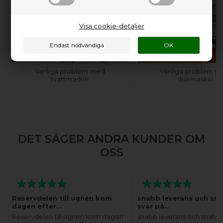
Visa cookie-detaljer
Behöver du hjälp med
Behöver du hjälp
din tvättmaskin?
din diskmaski
Vanliga problem med
Vanliga problem m
tvättmaskin
diskmaskin
DET SÄGER ANDRA KUNDER OM
OSS
Reservdelen till ugnen kom
snabb leverans och sn
dagen efter…
svar på…
Reservdelen till ugnen kom dagen
snabb leverans och snabba