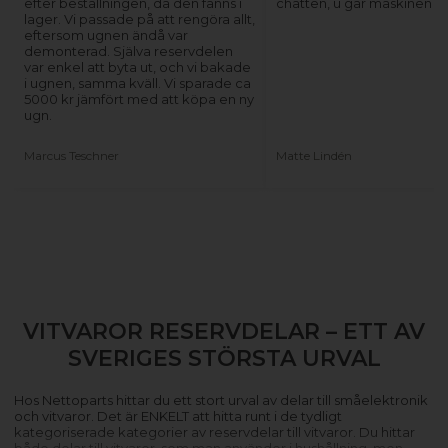
efter beställningen, då den fanns i
chatten, u går maskinen ig
lager. Vi passade på att rengöra allt,
eftersom ugnen ändå var
demonterad. Själva reservdelen
var enkel att byta ut, och vi bakade
i ugnen, samma kväll. Vi sparade ca
5000 kr jämfört med att köpa en ny
ugn.
Marcus Teschner
Matte Lindén
VITVAROR RESERVDELAR – ETT AV
SVERIGES STÖRSTA URVAL
Hos Nettoparts hittar du ett stort urval av delar till småelektronik
och vitvaror. Det är ENKELT att hitta runt i de tydligt
kategoriserade kategorier av reservdelar till vitvaror. Du hittar