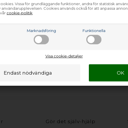
ookies. Vissa för grundläggande funktioner, andra för statistisk anvä
 600GB 2,5Inch 15K
av användarupplevelsen. Cookies används också för att anpassa annon
 vår
cookie-politik
.
shed**
rddrive 600GB 2,5Inch 15K **Refurbished**
a
Marknadsföring
Funktionella
Visa cookie-detaljer
ar
Gör det själv-hjälp