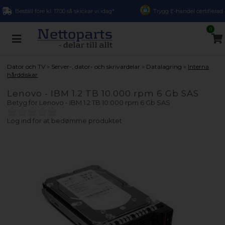
Beställ före kl. 17.00 så skickar vi idag*
Trygg E-handel certifierad
0
»
»
»
Dator och TV
Server-, dator- och skrivardelar
Datalagring
Interna
hårddiskar
Lenovo - IBM 1.2 TB 10.000 rpm 6 Gb SAS
Betyg för
Lenovo - IBM 1.2 TB 10.000 rpm 6 Gb SAS
Log ind for at bedømme produktet